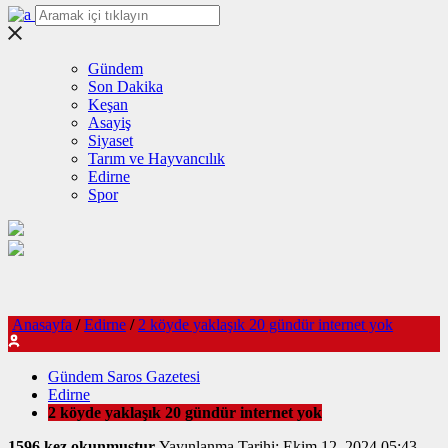
Gündem
Son Dakika
Keşan
Asayiş
Siyaset
Tarım ve Hayvancılık
Edirne
Spor
Anasayfa
/
Edirne
/
2 köyde yaklaşık 20 gündür internet yok
Gündem Saros Gazetesi
Edirne
2 köyde yaklaşık 20 gündür internet yok
1596 kez okunmuştur
Yayınlanma Tarihi: Ekim 12, 2024 05:43