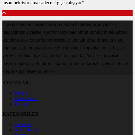
insan bekliyor ama sadece 2 gişe çalışıyor”
Türkiye'den ve Keşan'dan son dakika haberler, köşe yazıları,
magazinden siyasete, spordan seyahate bütün konuların tek adresi
gundemsaros.com.tr haber içerikleri kaynak gösterilmeden alıntı
yapılamaz, kanuna aykırı ve izinsiz olarak kopyalanamaz, başka
yerde yayınlanamaz. Aykırı işlem yapan kişi/kişiler için yasal
başvuru hakkı saklı tutulmaktadır. Gündem Saros Gazetesi'ni tercih
ettiğiniz için teşekkür ederiz.
SAYFALAR
Künye
Hakkımızda
İletişim
KATEGORİLER
Gündem
Son Dakika