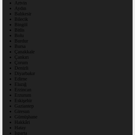
Artvin
Aydın
Balıkesir
Bilecik
Bingöl
Bitlis
Bolu
Burdur
Bursa
Çanakkale
Çankırı
Çorum
Denizli
Diyarbakır
Edirne
Elazığ
Erzincan
Erzurum
Eskişehir
Gaziantep
Giresun
Gümüşhane
Hakkâri
Hatay
Isparta