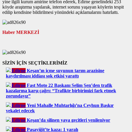
yine ilgili kurum amirine telefon ederek, Edirne genelindeki 253
köyde araştırma yapılarak, internet sorunu yaşayan köylerin tespit
edilip kendisine bildirilmesi yönündeki açıklamalarını hatırlattı.
Haber MERKE
Zİ
SİZİN İÇİN SEÇTİKLERİMİZ
Edirne
Keşan’ın içme suyunun tarım arazisine
kaydırılması iddiası şok etkisi yarattı
Edirne
Fast Moto 22 Başkanı Selim Şen’den trafik
kazalarına karşı çağrı: “Trafikte birbirimizi fark etmek
zorundayız”
Edirne
Yeni Mahalle Muhtarlığı’na Ceyhun Başkır
vekalet edecek
Edirne
Keşan’da silinen yaya geçitleri yenileniyor
Edirne
Paşayiğit’te kaza: 1 yaralı