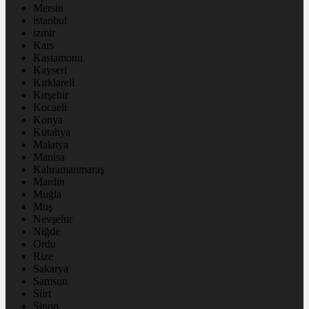
Mersin
istanbul
izmir
Kars
Kastamonu
Kayseri
Kırklareli
Kırşehir
Kocaeli
Konya
Kütahya
Malatya
Manisa
Kahramanmaraş
Mardin
Muğla
Muş
Nevşehir
Niğde
Ordu
Rize
Sakarya
Samsun
Siirt
Sinop