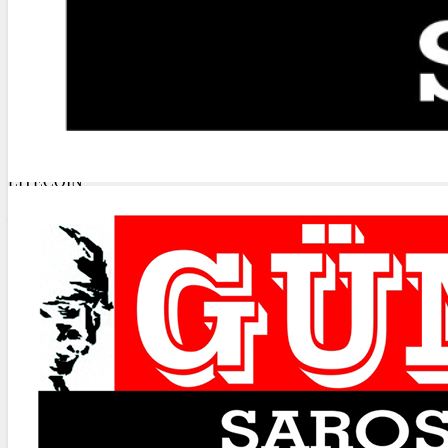
4.320,22
%-0,50
BİST100
13.779,39
%-0,14
BİTCOİN
฿
%
LİTECOİN
Ł
%
ETHEREUM
Ξ
%
RİPPLE
%
TETHER
$
%