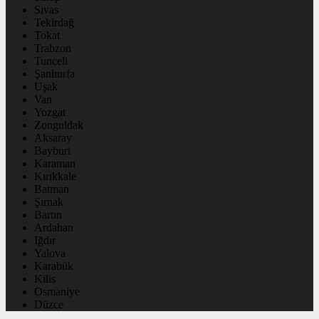
Sivas
Tekirdağ
Tokat
Trabzon
Tunceli
Şanlıurfa
Uşak
Van
Yozgat
Zonguldak
Aksaray
Bayburt
Karaman
Kırıkkale
Batman
Şırnak
Bartın
Ardahan
Iğdır
Yalova
Karabük
Kilis
Osmaniye
Düzce