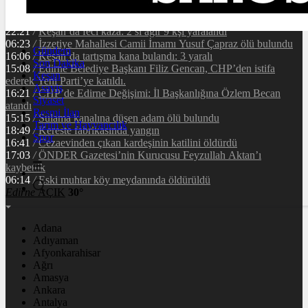
22:21
/
Keşan’da feci kaza: 2’si ağır 9 kşi yaralandı
06:23
/
İzzetiye Mahallesi Camii İmamı Yusuf Çapraz ölü bulundu
Gündem
16:06
/
Keşan’da tartışma kana bulandı: 3 yaralı
Son Dakika
15:08
/
Edirne Belediye Başkanı Filiz Gencan, CHP’den istifa
Keşan
ederek Yeni Parti’ye katıldı.
Asayiş
16:21
/
CHP’de Edirne Değişimi: İl Başkanlığına Özlem Becan
Siyaset
atandı
Resmi İlan
15:15
/
Sulama kanalına düşen adam ölü bulundu
Tarım ve Hayvancılık
18:49
/
Kereste fabrikasında yangın
Spor
16:41
/
Cezaevinden çıkan kardeşinin katilini öldürdü
17:03
/
ÖNDER Gazetesi’nin Kurucusu Feyzullah Aktan’ı
kaybettik
06:14
/
Eski muhtar köy meydanında öldürüldü
Edirne
AÇIK
30°
Adana
Adıyaman
Afyonkarahisar
Ağrı
Amasya
Ankara
Antalya