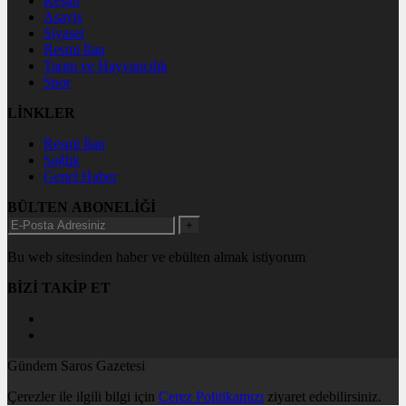
Keşan
Asayiş
Siyaset
Resmi İlan
Tarım ve Hayvancılık
Spor
LİNKLER
Resmi İlan
Sağlık
Genel Haber
BÜLTEN ABONELİĞİ
+
Bu web sitesinden haber ve ebülten almak istiyorum
BİZİ TAKİP ET
Gündem Saros Gazetesi
Çerezler ile ilgili bilgi için
Çerez Politikamızı
ziyaret edebilirsiniz.