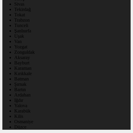
Sivas
Tekirdağ
Tokat
Trabzon
Tunceli
Şanlıurfa
Uşak
Van
Yozgat
Zonguldak
Aksaray
Bayburt
Karaman
Kırıkkale
Batman
Şırnak
Bartın
Ardahan
Iğdır
Yalova
Karabük
Kilis
Osmaniye
Düzce