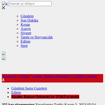
Gündem
Son Dakika
Keşan
Asayiş
Siyaset
Tarım ve Hayvancılık
Edirne
Spor
Anasayfa
/
Edirne
/
Akalın, Bakan Özhaseki’ye TOKİ’yi sordu
Gündem Saros Gazetesi
Edirne
Akalın, Bakan Özhaseki’ye TOKİ’yi sordu
355 kez okunmuştur
Yayınlanma Tarihi: Kasım 3, 2023 05:54