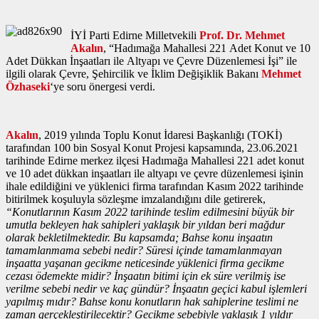
İYİ Parti Edirne Milletvekili
Prof. Dr. Mehmet
Akalın
, “Hadımağa Mahallesi 221 Adet Konut ve 10
Adet Dükkan İnşaatları ile Altyapı ve Çevre Düzenlemesi İşi” ile
ilgili olarak Çevre, Şehircilik ve İklim Değişiklik Bakanı
Mehmet
Özhaseki
‘ye soru önergesi verdi.
Akalın
, 2019 yılında Toplu Konut İdaresi Başkanlığı (TOKİ)
tarafından 100 bin Sosyal Konut Projesi kapsamında, 23.06.2021
tarihinde Edirne merkez ilçesi Hadımağa Mahallesi 221 adet konut
ve 10 adet dükkan inşaatları ile altyapı ve çevre düzenlemesi işinin
ihale edildiğini ve yüklenici firma tarafından Kasım 2022 tarihinde
bitirilmek koşuluyla sözleşme imzalandığını dile getirerek,
“Konutlarının Kasım 2022 tarihinde teslim edilmesini büyük bir
umutla bekleyen hak sahipleri yaklaşık bir yıldan beri mağdur
olarak bekletilmektedir. Bu kapsamda; Bahse konu inşaatın
tamamlanmama sebebi nedir? Süresi içinde tamamlanmayan
inşaatta yaşanan gecikme neticesinde yüklenici firma gecikme
cezası ödemekte midir? İnşaatın bitimi için ek süre verilmiş ise
verilme sebebi nedir ve kaç gündür? İnşaatın geçici kabul işlemleri
yapılmış mıdır? Bahse konu konutların hak sahiplerine teslimi ne
zaman gerçekleştirilecektir? Gecikme sebebiyle yaklaşık 1 yıldır