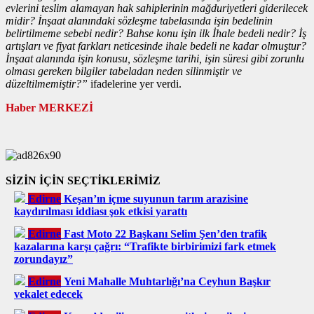
evlerini teslim alamayan hak sahiplerinin mağduriyetleri giderilecek
midir? İnşaat alanındaki sözleşme tabelasında işin bedelinin
belirtilmeme sebebi nedir? Bahse konu işin ilk İhale bedeli nedir? İş
artışları ve fiyat farkları neticesinde ihale bedeli ne kadar olmuştur?
İnşaat alanında işin konusu, sözleşme tarihi, işin süresi gibi zorunlu
olması gereken bilgiler tabeladan neden silinmiştir ve
düzeltilmemiştir?”
ifadelerine yer verdi.
Haber MERKEZİ
SİZİN İÇİN SEÇTİKLERİMİZ
Edirne
Keşan’ın içme suyunun tarım arazisine
kaydırılması iddiası şok etkisi yarattı
Edirne
Fast Moto 22 Başkanı Selim Şen’den trafik
kazalarına karşı çağrı: “Trafikte birbirimizi fark etmek
zorundayız”
Edirne
Yeni Mahalle Muhtarlığı’na Ceyhun Başkır
vekalet edecek