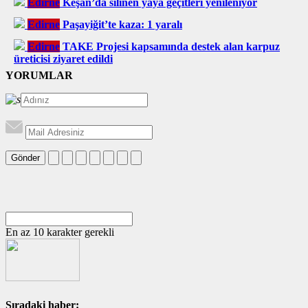
Edirne
Keşan’da silinen yaya geçitleri yenileniyor
Edirne
Paşayiğit’te kaza: 1 yaralı
Edirne
TAKE Projesi kapsamında destek alan karpuz
üreticisi ziyaret edildi
YORUMLAR
Gönder
En az 10 karakter gerekli
Sıradaki haber: