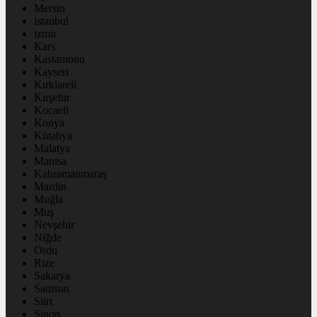
Mersin
istanbul
izmir
Kars
Kastamonu
Kayseri
Kırklareli
Kırşehir
Kocaeli
Konya
Kütahya
Malatya
Manisa
Kahramanmaraş
Mardin
Muğla
Muş
Nevşehir
Niğde
Ordu
Rize
Sakarya
Samsun
Siirt
Sinop