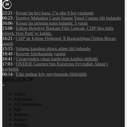
22:21
/
Keşan’da feci kaza: 2’si ağır 9 kşi yaralandı
06:23
/
İzzetiye Mahallesi Camii İmamı Yusuf Çapraz ölü bulundu
16:06
/
Keşan’da tartışma kana bulandı: 3 yaralı
15:08
/
Edirne Belediye Başkanı Filiz Gencan, CHP’den istifa
ederek Yeni Parti’ye katıldı.
16:21
/
CHP’de Edirne Değişimi: İl Başkanlığına Özlem Becan
atandı
15:15
/
Sulama kanalına düşen adam ölü bulundu
18:49
/
Kereste fabrikasında yangın
16:41
/
Cezaevinden çıkan kardeşinin katilini öldürdü
17:03
/
ÖNDER Gazetesi’nin Kurucusu Feyzullah Aktan’ı
kaybettik
06:14
/
Eski muhtar köy meydanında öldürüldü
Edirne
AÇIK
26°
Adana
Adıyaman
Afyonkarahisar
Ağrı
Amasya
Ankara
Antalya