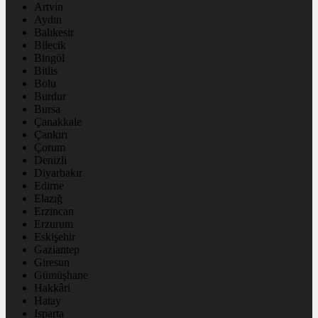
Artvin
Aydın
Balıkesir
Bilecik
Bingöl
Bitlis
Bolu
Burdur
Bursa
Çanakkale
Çankırı
Çorum
Denizli
Diyarbakır
Edirne
Elazığ
Erzincan
Erzurum
Eskişehir
Gaziantep
Giresun
Gümüşhane
Hakkâri
Hatay
Isparta