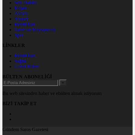
Son Dakika
Keşan
Asayiş
Siyaset
Resmi İlan
Tarım ve Hayvancılık
Spor
LİNKLER
Resmi İlan
Sağlık
Genel Haber
BÜLTEN ABONELİĞİ
+
Bu web sitesinden haber ve ebülten almak istiyorum
BİZİ TAKİP ET
Gündem Saros Gazetesi