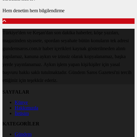
Hem denetim hem bilgilendirme
Türkiye'den ve Keşan'dan son dakika haberler, köşe yazıları,
magazinden siyasete, spordan seyahate bütün konuların tek adresi
gundemsaros.com.tr haber içerikleri kaynak gösterilmeden alıntı
yapılamaz, kanuna aykırı ve izinsiz olarak kopyalanamaz, başka
yerde yayınlanamaz. Aykırı işlem yapan kişi/kişiler için yasal
başvuru hakkı saklı tutulmaktadır. Gündem Saros Gazetesi'ni tercih
ettiğiniz için teşekkür ederiz.
SAYFALAR
Künye
Hakkımızda
İletişim
KATEGORİLER
Gündem