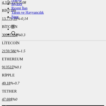
4.338,55
%-0,08
Siyaset
Resmi İlan
BİST100
Tarım ve Hayvancılık
Spor
13.779,39
%-0,14
BİTCOİN
3099532
฿
%0.3
LİTECOİN
2159.58
Ł
%-1.5
ETHEREUM
91352
Ξ
%0.1
RİPPLE
49.18
%-0.7
TETHER
47.69
$
%0