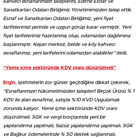
kahveci esnaflarımızın taleplerini, Edirne Esnaf ve
Sanatkarları Odaları Birliğimiz Yönetimimizden talep ettik.
Esnaf ve Sanatkarları Odaları Birliğimiz, yeni fiyat
tarifelerimizi yerinde ve uygun görüp karar vermiştir. Yeni
fiyat tarifelerimiz hazırlanmış olup, odamızdan dağıtımına
başlanmıştır. Keşan merkez, belde ve köy kahveci
esnaflarımız, yeni tarifelerini odamızdan alabilirler”
dedi.
“Yeme içme sektöründe KDV oranı düşürülmeli”
Ergin
, işletmelerin zor günler geçirdiğine dikkat çekerek,
“Esnaflarımızın hükümetimizden talepleri! Birçok Ürünü % 1
KDV ile alan esnafımız, satışta %10 KVD Uygulamak
zorunda kalıyor. Yeme içme sektöründe KDV oranı
düşürülmeli. SGK ve vergi borçlarında yeni bir
yapılandırma yapılmalı, faizsiz yapılandırma yapılmalı. SGK
ve Bağkur ödemelerinde % 50 destek sağlanmalı.