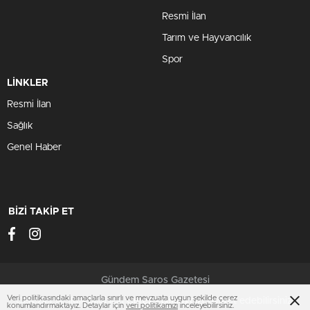
Resmi İlan
Tarım ve Hayvancılık
Spor
LİNKLER
Resmi İlan
Sağlık
Genel Haber
BİZİ TAKİP ET
Gündem Saros Gazetesi
Veri politikasındaki amaçlarla sınırlı ve mevzuata uygun şekilde çerez
Çerezler ile ilgili bilgi için
Çerez Politikamızı
ziyaret edebilirsiniz.
konumlandırmaktayız. Detaylar için
veri politikamızı
inceleyebilirsiniz.