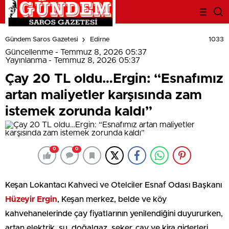
deneme
bonusu
1033
Gündem Saros Gazetesi
Edirne
evden
eve
Güncellenme - Temmuz 8, 2026 05:37
nakliyat
Yayınlanma - Temmuz 8, 2026 05:37
bonus
Çay 20 TL oldu…Ergin: “Esnafımız
veren
bahis
artan maliyetler karşısında zam
siteleri
bahis
istemek zorunda kaldı”
siteleri
popüler
casino
siteleri
ofis
taşıma
0
0
parça
eşya
taşıma
evden
Keşan Lokantacı Kahveci ve Otelciler Esnaf Odası Başkanı
eve
nakliyat
Hüzeyir
Ergin
, Keşan merkez, belde ve köy
nakliyat
kahvehanelerinde çay fiyatlarının yenilendiğini duyururken,
artan elektrik, su, doğalgaz, şeker, çay ve kira giderleri