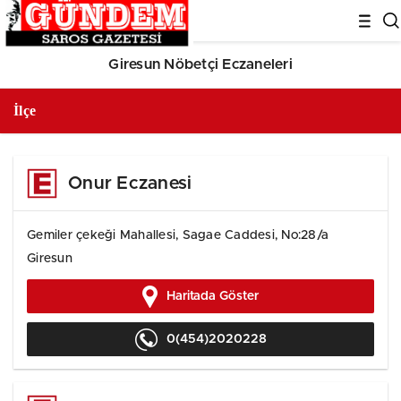
deneme
bonusu
Giresun Nöbetçi Eczaneleri
evden
eve
nakliyat
bonus
veren
bahis
siteleri
bahis
Onur Eczanesi
siteleri
popüler
casino
siteleri
Gemiler çekeği Mahallesi, Sagae Caddesi, No:28/a
ofis
Giresun
taşıma
parça
eşya
Haritada Göster
taşıma
evden
eve
0(454)2020228
nakliyat
nakliyat