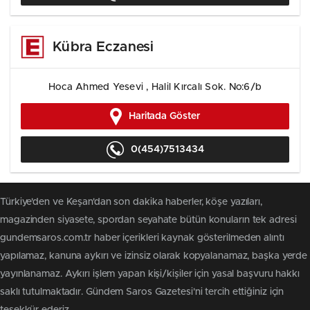
Kübra Eczanesi
Hoca Ahmed Yesevi , Halil Kırcalı Sok. No:6/b
Haritada Göster
0(454)7513434
Türkiye'den ve Keşan'dan son dakika haberler, köşe yazıları,
magazinden siyasete, spordan seyahate bütün konuların tek adresi
gundemsaros.com.tr haber içerikleri kaynak gösterilmeden alıntı
yapılamaz, kanuna aykırı ve izinsiz olarak kopyalanamaz, başka yerde
yayınlanamaz. Aykırı işlem yapan kişi/kişiler için yasal başvuru hakkı
saklı tutulmaktadır. Gündem Saros Gazetesi'ni tercih ettiğiniz için