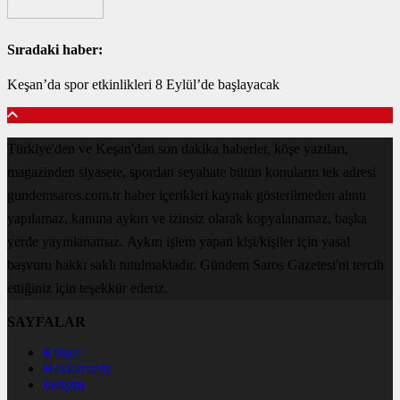
Sıradaki haber:
Keşan’da spor etkinlikleri 8 Eylül’de başlayacak
Türkiye'den ve Keşan'dan son dakika haberler, köşe yazıları,
magazinden siyasete, spordan seyahate bütün konuların tek adresi
gundemsaros.com.tr haber içerikleri kaynak gösterilmeden alıntı
yapılamaz, kanuna aykırı ve izinsiz olarak kopyalanamaz, başka
yerde yayınlanamaz. Aykırı işlem yapan kişi/kişiler için yasal
başvuru hakkı saklı tutulmaktadır. Gündem Saros Gazetesi'ni tercih
ettiğiniz için teşekkür ederiz.
SAYFALAR
Künye
Hakkımızda
İletişim