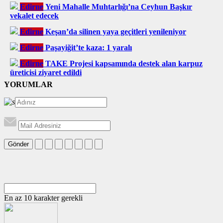
Edirne
Yeni Mahalle Muhtarlığı’na Ceyhun Başkır
vekalet edecek
Edirne
Keşan’da silinen yaya geçitleri yenileniyor
Edirne
Paşayiğit’te kaza: 1 yaralı
Edirne
TAKE Projesi kapsamında destek alan karpuz
üreticisi ziyaret edildi
YORUMLAR
Gönder
En az 10 karakter gerekli