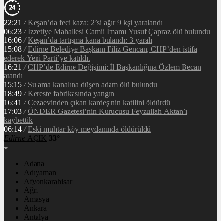
22:21
/
Keşan’da feci kaza: 2’si ağır 9 kşi yaralandı
06:23
/
İzzetiye Mahallesi Camii İmamı Yusuf Çapraz ölü bulundu
16:06
/
Keşan’da tartışma kana bulandı: 3 yaralı
15:08
/
Edirne Belediye Başkanı Filiz Gencan, CHP’den istifa
ederek Yeni Parti’ye katıldı.
16:21
/
CHP’de Edirne Değişimi: İl Başkanlığına Özlem Becan
atandı
15:15
/
Sulama kanalına düşen adam ölü bulundu
18:49
/
Kereste fabrikasında yangın
16:41
/
Cezaevinden çıkan kardeşinin katilini öldürdü
17:03
/
ÖNDER Gazetesi’nin Kurucusu Feyzullah Aktan’ı
kaybettik
06:14
/
Eski muhtar köy meydanında öldürüldü
Edirne
AÇIK
33°
Adana
Adıyaman
Afyonkarahisar
Ağrı
Amasya
Ankara
Antalya