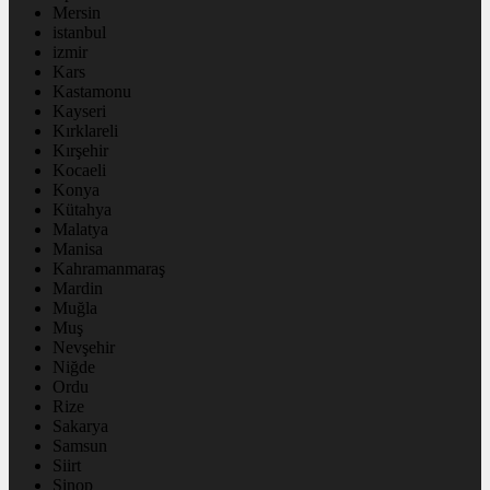
Mersin
istanbul
izmir
Kars
Kastamonu
Kayseri
Kırklareli
Kırşehir
Kocaeli
Konya
Kütahya
Malatya
Manisa
Kahramanmaraş
Mardin
Muğla
Muş
Nevşehir
Niğde
Ordu
Rize
Sakarya
Samsun
Siirt
Sinop