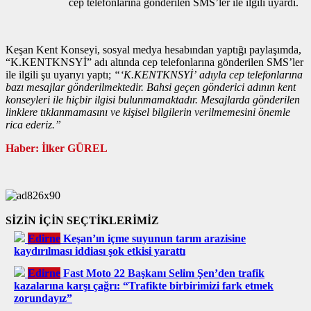
cep telefonlarına gönderilen SMS’ler ile ilgili uyardı.
Keşan Kent Konseyi, sosyal medya hesabından yaptığı paylaşımda,
“K.KENTKNSYİ” adı altında cep telefonlarına gönderilen SMS’ler
ile ilgili şu uyarıyı yaptı;
“‘K.KENTKNSYİ’ adıyla cep telefonlarına
bazı mesajlar gönderilmektedir. Bahsi geçen gönderici adının kent
konseyleri ile hiçbir ilgisi bulunmamaktadır. Mesajlarda gönderilen
linklere tıklanmamasını ve kişisel bilgilerin verilmemesini önemle
rica ederiz.”
Haber: İlker GÜREL
SİZİN İÇİN SEÇTİKLERİMİZ
Edirne
Keşan’ın içme suyunun tarım arazisine
kaydırılması iddiası şok etkisi yarattı
Edirne
Fast Moto 22 Başkanı Selim Şen’den trafik
kazalarına karşı çağrı: “Trafikte birbirimizi fark etmek
zorundayız”