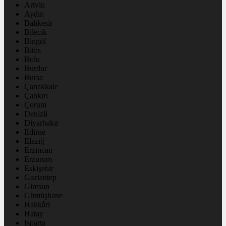
Artvin
Aydın
Balıkesir
Bilecik
Bingöl
Bitlis
Bolu
Burdur
Bursa
Çanakkale
Çankırı
Çorum
Denizli
Diyarbakır
Edirne
Elazığ
Erzincan
Erzurum
Eskişehir
Gaziantep
Giresun
Gümüşhane
Hakkâri
Hatay
Isparta