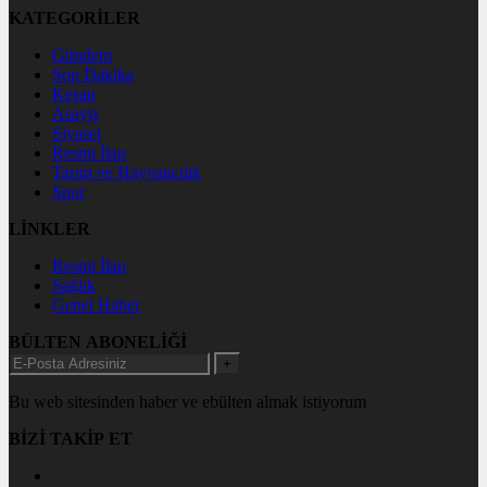
KATEGORİLER
Gündem
Son Dakika
Keşan
Asayiş
Siyaset
Resmi İlan
Tarım ve Hayvancılık
Spor
LİNKLER
Resmi İlan
Sağlık
Genel Haber
BÜLTEN ABONELİĞİ
+
Bu web sitesinden haber ve ebülten almak istiyorum
BİZİ TAKİP ET