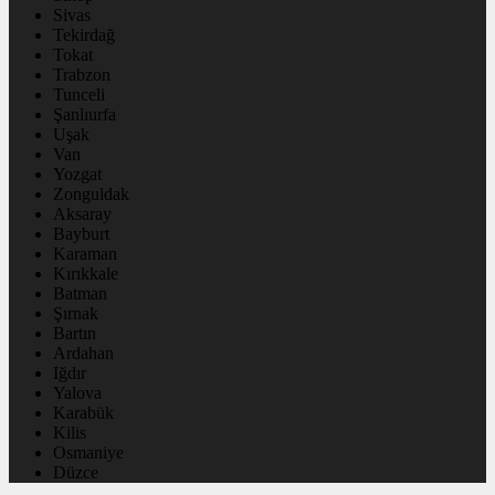
Sivas
Tekirdağ
Tokat
Trabzon
Tunceli
Şanlıurfa
Uşak
Van
Yozgat
Zonguldak
Aksaray
Bayburt
Karaman
Kırıkkale
Batman
Şırnak
Bartın
Ardahan
Iğdır
Yalova
Karabük
Kilis
Osmaniye
Düzce