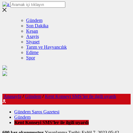
Gündem
Son Dakika
Keşan
Asayiş
Siyaset
Tarım ve Hayvancılık
Edirne
Spor
Anasayfa
/
Gündem
/
Kent Konseyi SMS’ler ile ilgili uyardı
Gündem Saros Gazetesi
Gündem
Kent Konseyi SMS’ler ile ilgili uyardı
600 kez okunmuştur
Yayınlanma Tarihi: Eylül 7, 2023 05:42