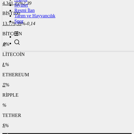
4.341,35
%2,39
Siyaset
Resmi İlan
BİST100
Tarım ve Hayvancılık
Spor
13.779,39
%-0,14
BİTCOİN
฿
%
LİTECOİN
Ł
%
ETHEREUM
Ξ
%
RİPPLE
%
TETHER
$
%