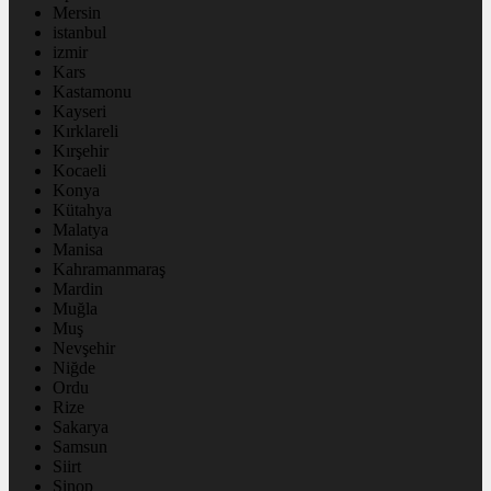
Mersin
istanbul
izmir
Kars
Kastamonu
Kayseri
Kırklareli
Kırşehir
Kocaeli
Konya
Kütahya
Malatya
Manisa
Kahramanmaraş
Mardin
Muğla
Muş
Nevşehir
Niğde
Ordu
Rize
Sakarya
Samsun
Siirt
Sinop