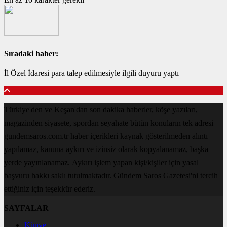
Sıradaki haber:
İl Özel İdaresi para talep edilmesiyle ilgili duyuru yaptı
Türkiye'den ve Keşan'dan son dakika haberler, köşe yazıları,
magazinden siyasete, spordan seyahate bütün konuların tek adresi
gundemsaros.com.tr haber içerikleri kaynak gösterilmeden alıntı
yapılamaz, kanuna aykırı ve izinsiz olarak kopyalanamaz, başka
yerde yayınlanamaz. Aykırı işlem yapan kişi/kişiler için yasal
başvuru hakkı saklı tutulmaktadır. Gündem Saros Gazetesi'ni tercih
ettiğiniz için teşekkür ederiz.
SAYFALAR
Künye