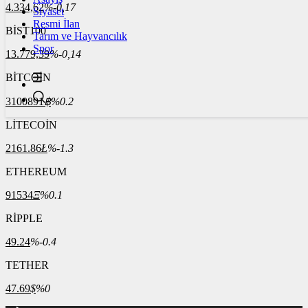
4.334,62
%-0,17
Siyaset
Resmi İlan
BİST100
Tarım ve Hayvancılık
Spor
13.779,39
%-0,14
BİTCOİN
3100891
฿
%0.2
LİTECOİN
2161.86
Ł
%-1.3
ETHEREUM
91534
Ξ
%0.1
RİPPLE
49.24
%-0.4
TETHER
47.69
$
%0