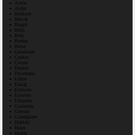
Artvin
Aydın
Balıkesir
Bilecik
Bingöl
Bitlis
Bolu
Burdur
Bursa
Çanakkale
Çankırı
Çorum
Denizli
Diyarbakır
Edirne
Elazığ
Erzincan
Erzurum
Eskişehir
Gaziantep
Giresun
Gümüşhane
Hakkâri
Hatay
Isparta