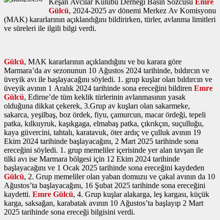
Keşan Avcılar Kulübü Derneği Basın Sözcüsü
Emre
Gülcü
, 2024-2025 av dönemi Merkez Av Komisyonu
(MAK) kararlarının açıklandığını bildirirken, türler, avlanma limitleri
ve süreleri ile ilgili bilgi verdi.
Gülcü
, MAK kararlarının açıklandığını ve bu karara göre
Marmara’da av sezonunun 10 Ağustos 2024 tarihinde, bıldırcın ve
üveyik avı ile başlayacağını söyledi. 1. grup kuşlar olan bıldırcın ve
üveyik avının 1 Aralık 2024 tarihinde sona ereceğini bildiren
Emre
Gülcü
, Edirne’de tüm keklik türlerinin avlanmasının yasak
olduğuna dikkat çekerek, 3.Grup av kuşları olan sakarmeke,
sakarca, yeşilbaş, boz ördek, fiyu, çamurcun, macar ördeği, tepeli
patka, kılkuyruk, kaşıkgaga, elmabaş patka, çıkrıkçın, suçulluğu,
kaya güvercini, tahtalı, karatavuk, öter ardıç ve çulluk avının 19
Ekim 2024 tarihinde başlayacağını, 2 Mart 2025 tarihinde sona
ereceğini söyledi. 1. grup memeliler içerisinde yer alan tavşan ile
tilki avı ise Marmara bölgesi için 12 Ekim 2024 tarihinde
başlayacağını ve 1 Ocak 2025 tarihinde sona ereceğini kaydeden
Gülcü
, 2. Grup memeliler olan yaban domuzu ve çakal avının da 10
Ağustos’ta başlayacağını, 16 Şubat 2025 tarihinde sona ereceğini
kaydetti.
Emre
Gülcü
, 4. Grup kuşlar alakarga, leş kargası, küçük
karga, saksağan, karabatak avının 10 Ağustos’ta başlayıp 2 Mart
2025 tarihinde sona ereceği bilgisini verdi.