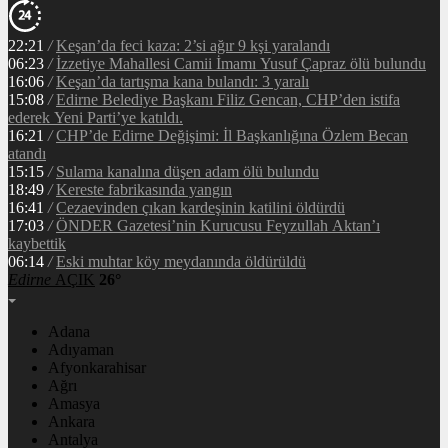
22:21
/
Keşan’da feci kaza: 2’si ağır 9 kşi yaralandı
06:23
/
İzzetiye Mahallesi Camii İmamı Yusuf Çapraz ölü bulundu
16:06
/
Keşan’da tartışma kana bulandı: 3 yaralı
15:08
/
Edirne Belediye Başkanı Filiz Gencan, CHP’den istifa
ederek Yeni Parti’ye katıldı.
16:21
/
CHP’de Edirne Değişimi: İl Başkanlığına Özlem Becan
atandı
15:15
/
Sulama kanalına düşen adam ölü bulundu
18:49
/
Kereste fabrikasında yangın
16:41
/
Cezaevinden çıkan kardeşinin katilini öldürdü
17:03
/
ÖNDER Gazetesi’nin Kurucusu Feyzullah Aktan’ı
kaybettik
06:14
/
Eski muhtar köy meydanında öldürüldü
Edirne
AÇIK
26°
Adana
Adıyaman
Afyonkarahisar
Ağrı
Amasya
Ankara
Antalya