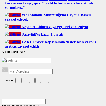
kazalarına karşı çağrı: “Trafikte birbirimizi fark etmek
zorundayız”
Edirne
Yeni Mahalle Muhtarlığı’na Ceyhun Başkır
vekalet edecek
Edirne
Keşan’da silinen yaya geçitleri yenileniyor
Edirne
Paşayiğit’te kaza: 1 yaralı
Edirne
TAKE Projesi kapsamında destek alan karpuz
üreticisi ziyaret edildi
YORUMLAR
Gönder
En az 10 karakter gerekli