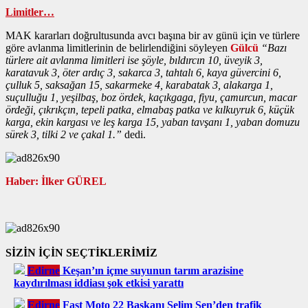
Limitler…
MAK kararları doğrultusunda avcı başına bir av günü için ve türlere
göre avlanma limitlerinin de belirlendiğini söyleyen
Gülcü
“Bazı
türlere ait avlanma limitleri ise şöyle, bıldırcın 10, üveyik 3,
karatavuk 3, öter ardıç 3, sakarca 3, tahtalı 6, kaya güvercini 6,
çulluk 5, saksağan 15, sakarmeke 4, karabatak 3, alakarga 1,
suçulluğu 1, yeşilbaş, boz ördek, kaçıkgaga, fiyu, çamurcun, macar
ördeği, çıkrıkçın, tepeli patka, elmabaş patka ve kılkuyruk 6, küçük
karga, ekin kargası ve leş karga 15, yaban tavşanı 1, yaban domuzu
sürek 3, tilki 2 ve çakal 1.”
dedi.
Haber: İlker GÜREL
SİZİN İÇİN SEÇTİKLERİMİZ
Edirne
Keşan’ın içme suyunun tarım arazisine
kaydırılması iddiası şok etkisi yarattı
Edirne
Fast Moto 22 Başkanı Selim Şen’den trafik