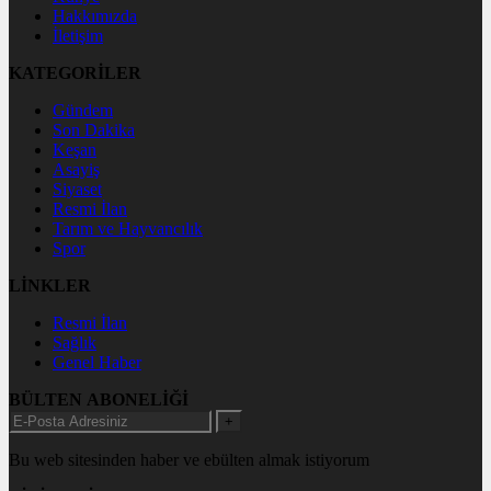
Hakkımızda
İletişim
KATEGORİLER
Gündem
Son Dakika
Keşan
Asayiş
Siyaset
Resmi İlan
Tarım ve Hayvancılık
Spor
LİNKLER
Resmi İlan
Sağlık
Genel Haber
BÜLTEN ABONELİĞİ
+
Bu web sitesinden haber ve ebülten almak istiyorum