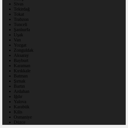
Sivas
Tekirdağ
Tokat
Trabzon
Tunceli
Şanlıurfa
Uşak
Van
Yozgat
Zonguldak
Aksaray
Bayburt
Karaman
Kırıkkale
Batman
Şırnak
Bartın
Ardahan
Iğdır
Yalova
Karabük
Kilis
Osmaniye
Düzce