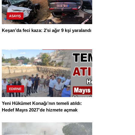
ASAYIŞ
Keşan’da feci kaza: 2’si ağır 9 kşi yaralandı
EDIRNE
Yeni Hükümet Konağı’nın temeli atıldı:
Hedef Mayıs 2027’de hizmete açmak