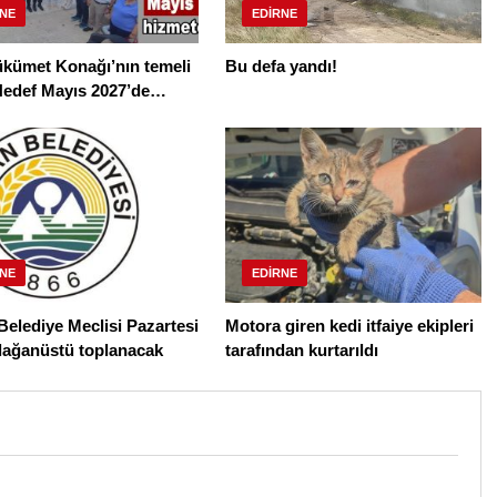
NE
EDIRNE
ükümet Konağı’nın temeli
Bu defa yandı!
 Hedef Mayıs 2027’de
e açmak
NE
EDIRNE
elediye Meclisi Pazartesi
Motora giren kedi itfaiye ekipleri
lağanüstü toplanacak
tarafından kurtarıldı