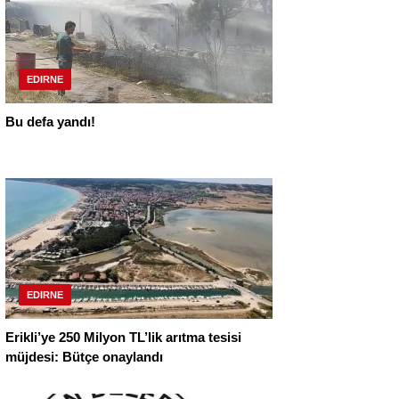
EDIRNE
Bu defa yandı!
EDIRNE
Erikli’ye 250 Milyon TL’lik arıtma tesisi
müjdesi: Bütçe onaylandı