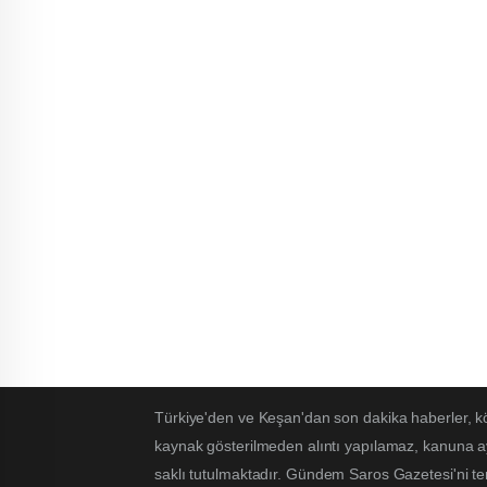
Türkiye'den ve Keşan'dan son dakika haberler, k
kaynak gösterilmeden alıntı yapılamaz, kanuna ayk
saklı tutulmaktadır. Gündem Saros Gazetesi'ni terc