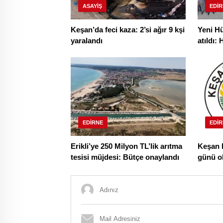
ASAYIŞ
EDIR
Keşan’da feci kaza: 2’si ağır 9 kşi
Yeni H
yaralandı
atıldı:
hizmet
EDIRNE
EDIR
Erikli’ye 250 Milyon TL’lik arıtma
Keşan B
tesisi müjdesi: Bütçe onaylandı
günü o