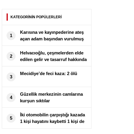
KATEGORİNİN POPÜLERLERİ
Karısına ve kayınpederine ateş
1
açan adam başından vurulmuş
halde bulundu
Helvacıoğlu, çeşmelerden elde
2
edilen gelir ve tasarruf hakkında
açıklama yaptı: “Hayır
çeşmelerinden 200 öğrenciye
Mecidiye’de feci kaza: 2 ölü
3
burs verilmesi hedefleniyor”
Güzellik merkezinin camlarına
4
kurşun sıktılar
İki otomobilin çarpıştığı kazada
5
1 kişi hayatını kaybetti 1 kişi de
yaralandı