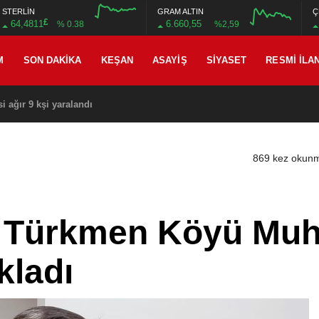
STERLİN
GRAM ALTIN
Ç
£
64,4811
6.660,55
% 0.38
%2,59
M
SON DAKIKA
KEŞAN
ASAYIŞ
SIYASET
RESMI İLA
i ağır 9 kşi yaralandı
869 kez okun
, Türkmen Köyü Muht
kladı