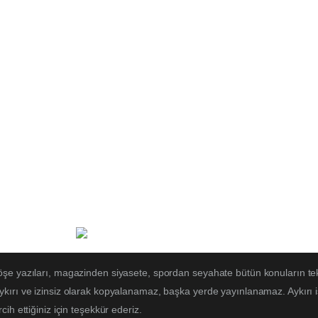
öşe yazıları, magazinden siyasete, spordan seyahate bütün konuların te
ırı ve izinsiz olarak kopyalanamaz, başka yerde yayınlanamaz. Aykırı işl
ih ettiğiniz için teşekkür ederiz.