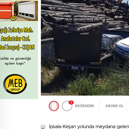
1
BEĞENDİM
ABONE OL
İpsala-Keşan yolunda meydana gelen tr