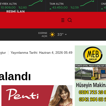
EYREK ALTIN
TAM ALTIN
ON
10.909,00
%2,60
43.450,00
%2,59
4
RESMI İLAN
EDIRNE
33°
16:06
/
Keşan’da tartışma kana bulandı: 3 yaralı
AÇIK
ştur
Yayınlanma Tarihi: Haziran 4, 2026 05:49
alandı