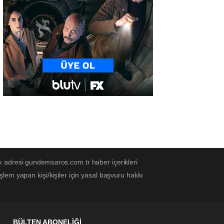
k adresi gundemsaros.com.tr haber içerikleri
em yapan kişi/kişiler için yasal başvuru hakkı
BÜLTEN ABONELİĞİ