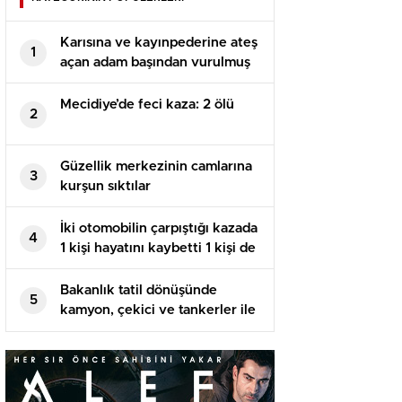
Karısına ve kayınpederine ateş
1
açan adam başından vurulmuş
halde bulundu
Mecidiye’de feci kaza: 2 ölü
2
Güzellik merkezinin camlarına
3
kurşun sıktılar
İki otomobilin çarpıştığı kazada
4
1 kişi hayatını kaybetti 1 kişi de
yaralandı
Bakanlık tatil dönüşünde
5
kamyon, çekici ve tankerler ile
ilgili karar aldı