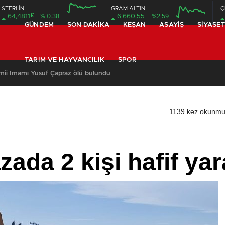
STERLİN
GRAM ALTIN
Ç
£
64,4811
% 0.38
6.660,55
%2,59
GÜNDEM
SON DAKIKA
KEŞAN
ASAYIŞ
SIYASET
TARIM VE HAYVANCILIK
SPOR
amii İmamı Yusuf Çapraz ölü bulundu
1139 kez okunmu
zada 2 kişi hafif yar