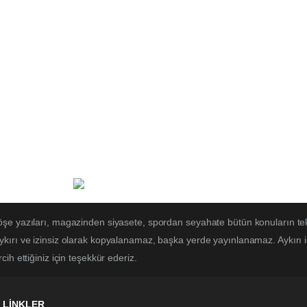
öşe yazıları, magazinden siyasete, spordan seyahate bütün konuların te
ırı ve izinsiz olarak kopyalanamaz, başka yerde yayınlanamaz. Aykırı işl
ih ettiğiniz için teşekkür ederiz.
LİNKLER