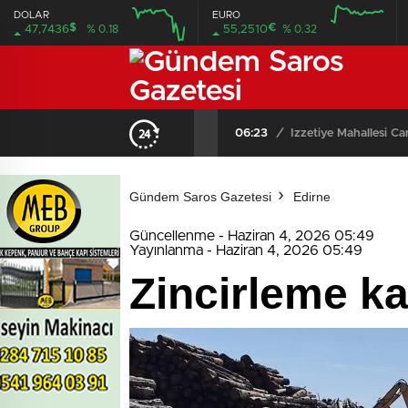
deneme
DOLAR
EURO
bonusu
$
€
47,7436
% 0.18
55,2510
% 0.32
evden
eve
nakliyat
bonus
veren
bahis
siteleri
06:23
/
İzzetiye Mahallesi C
bahis
siteleri
popüler
casino
siteleri
Gündem Saros Gazetesi
Edirne
ofis
taşıma
Güncellenme - Haziran 4, 2026 05:49
parça
Yayınlanma - Haziran 4, 2026 05:49
eşya
taşıma
Zincirleme ka
evden
eve
nakliyat
nakliyat