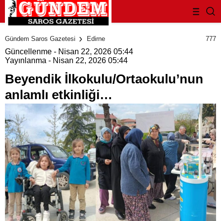
deneme
bonusu
777
Gündem Saros Gazetesi
Edirne
evden
Güncellenme - Nisan 22, 2026 05:44
eve
Yayınlanma - Nisan 22, 2026 05:44
nakliyat
bonus
Beyendik İlkokulu/Ortaokulu’nun
veren
bahis
anlamlı etkinliği…
siteleri
bahis
siteleri
popüler
casino
siteleri
ofis
taşıma
parça
eşya
taşıma
evden
eve
nakliyat