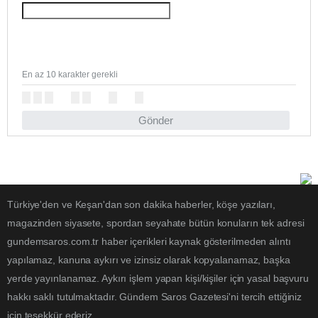
En az 10 karakter gerekli
Gönder
Türkiye'den ve Keşan'dan son dakika haberler, köşe yazıları,
magazinden siyasete, spordan seyahate bütün konuların tek adresi
gundemsaros.com.tr haber içerikleri kaynak gösterilmeden alıntı
yapılamaz, kanuna aykırı ve izinsiz olarak kopyalanamaz, başka
yerde yayınlanamaz. Aykırı işlem yapan kişi/kişiler için yasal başvuru
hakkı saklı tutulmaktadır. Gündem Saros Gazetesi'ni tercih ettiğiniz
için teşekkür ederiz.