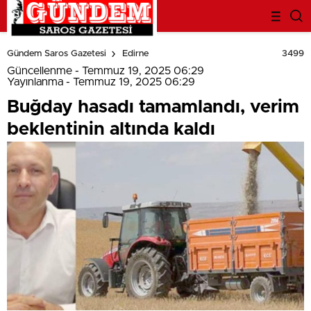
deneme
bonusu
3499
Gündem Saros Gazetesi
Edirne
evden
eve
Güncellenme - Temmuz 19, 2025 06:29
nakliyat
Yayınlanma - Temmuz 19, 2025 06:29
bonus
Buğday hasadı tamamlandı, verim
veren
bahis
beklentinin altında kaldı
siteleri
bahis
siteleri
popüler
casino
siteleri
ofis
taşıma
parça
eşya
taşıma
evden
eve
nakliyat
nakliyat