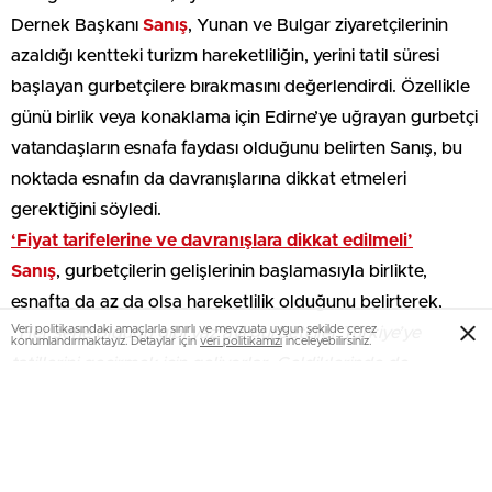
Dernek Başkanı
Sanış
, Yunan ve Bulgar ziyaretçilerinin
azaldığı kentteki turizm hareketliliğin, yerini tatil süresi
başlayan gurbetçilere bırakmasını değerlendirdi. Özellikle
günü birlik veya konaklama için Edirne’ye uğrayan gurbetçi
vatandaşların esnafa faydası olduğunu belirten Sanış, bu
noktada esnafın da davranışlarına dikkat etmeleri
gerektiğini söyledi.
‘Fiyat tarifelerine ve davranışlara dikkat edilmeli’
Sanış
, gurbetçilerin gelişlerinin başlamasıyla birlikte,
esnafta da az da olsa hareketlilik olduğunu belirterek,
Veri politikasındaki amaçlarla sınırlı ve mevzuata uygun şekilde çerez
“Her sene olduğu gibi yaz ayı gurbetçiler Türkiye’ye
konumlandırmaktayız. Detaylar için
veri politikamızı
inceleyebilirsiniz.
tatillerini geçirmek için geliyorlar. Geldiklerinde de
Edirne’de mola veriyorlar çünkü burası Türkiye’ye gelişte ilk
nokta, vatan toprağı Edirne. Kimisi yemek yiyor, kimisi yolu
daha uzunsa burada konaklama yaparak mola veriyor.
Tabi bunun bazı Edirne esnafına faydası oluyor.