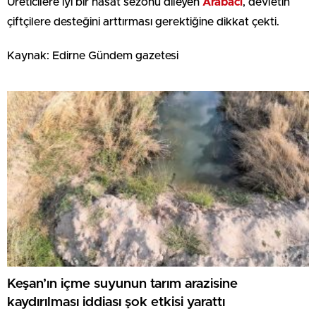
Üreticilere iyi bir hasat sezonu dileyen
Arabacı
, devletin
çiftçilere desteğini arttırması gerektiğine dikkat çekti.
Kaynak: Edirne Gündem gazetesi
Keşan’ın içme suyunun tarım arazisine
kaydırılması iddiası şok etkisi yarattı