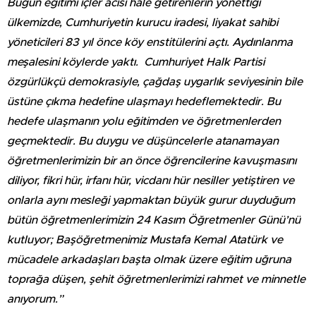
Bugün eğitimi içler acısı hale getirenlerin yönettiği
ülkemizde, Cumhuriyetin kurucu iradesi, liyakat sahibi
yöneticileri 83 yıl önce köy enstitülerini açtı. Aydınlanma
meşalesini köylerde yaktı. Cumhuriyet Halk Partisi
özgürlükçü demokrasiyle, çağdaş uygarlık seviyesinin bile
üstüne çıkma hedefine ulaşmayı hedeflemektedir. Bu
hedefe ulaşmanın yolu eğitimden ve öğretmenlerden
geçmektedir. Bu duygu ve düşüncelerle atanamayan
öğretmenlerimizin bir an önce öğrencilerine kavuşmasını
diliyor, fikri hür, irfanı hür, vicdanı hür nesiller yetiştiren ve
onlarla aynı mesleği yapmaktan büyük gurur duyduğum
bütün öğretmenlerimizin 24 Kasım Öğretmenler Günü’nü
kutluyor; Başöğretmenimiz Mustafa Kemal Atatürk ve
mücadele arkadaşları başta olmak üzere eğitim uğruna
toprağa düşen, şehit öğretmenlerimizi rahmet ve minnetle
anıyorum.”