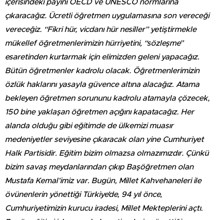
içerisindeki payını OECD ve UNESCO normlarına
çıkaracağız. Ücretli öğretmen uygulamasına son vereceği
vereceğiz. “Fikri hür, vicdanı hür nesiller” yetiştirmekle
mükellef öğretmenlerimizin hürriyetini, “sözleşme”
esaretinden kurtarmak için elimizden geleni yapacağız.
Bütün öğretmenler kadrolu olacak. Öğretmenlerimizin
özlük haklarını yasayla güvence altına alacağız. Atama
bekleyen öğretmen sorununu kadrolu atamayla çözecek,
150 bine yaklaşan öğretmen açığını kapatacağız. Her
alanda olduğu gibi eğitimde de ülkemizi muasır
medeniyetler seviyesine çıkaracak olan yine Cumhuriyet
Halk Partisidir. Eğitim bizim olmazsa olmazımızdır. Çünkü
bizim savaş meydanlarından çıkıp Başöğretmen olan
Mustafa Kemal’imiz var. Bugün, Millet Kahvehaneleri ile
övünenlerin yönettiği Türkiye’de, 94 yıl önce,
Cumhuriyetimizin kurucu iradesi, Millet Mekteplerini açtı.