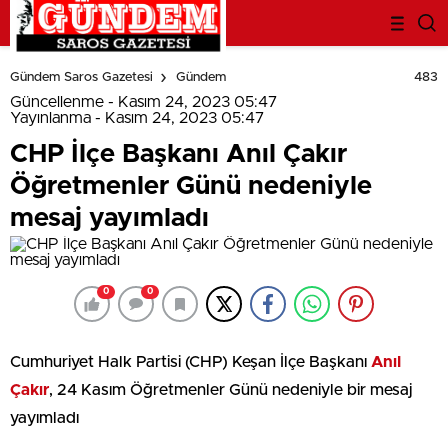
deneme
bonusu
483
Gündem Saros Gazetesi
Gündem
evden
eve
Güncellenme - Kasım 24, 2023 05:47
nakliyat
Yayınlanma - Kasım 24, 2023 05:47
bonus
CHP İlçe Başkanı Anıl Çakır
veren
bahis
Öğretmenler Günü nedeniyle
siteleri
bahis
mesaj yayımladı
siteleri
popüler
casino
siteleri
ofis
taşıma
0
0
parça
eşya
taşıma
evden
Cumhuriyet Halk Partisi (CHP) Keşan İlçe Başkanı
Anıl
eve
nakliyat
Çakır
, 24 Kasım Öğretmenler Günü nedeniyle bir mesaj
nakliyat
yayımladı