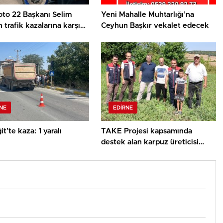
oto 22 Başkanı Selim
Yeni Mahalle Muhtarlığı’na
 trafik kazalarına karşı
Ceyhun Başkır vekalet edecek
“Trafikte birbirimizi fark
zorundayız”
NE
EDIRNE
it’te kaza: 1 yaralı
TAKE Projesi kapsamında
destek alan karpuz üreticisi
ziyaret edildi