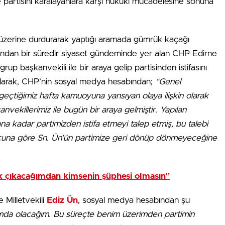
e partisini karalayanlara karşı hukuki mücadelesine sonuna
 üzerine durdurarak yaptığı aramada gümrük kaçağı
ardından bir süredir siyaset gündeminde yer alan CHP Edirne
rup başkanvekili ile bir araya gelip partisinden istifasını
li olarak, CHP’nin sosyal medya hesabından;
“Genel
geçtiğimiz hafta kamuoyuna yansıyan olaya ilişkin olarak
nvekillerimiz ile bugün bir araya gelmiştir. Yapılan
 kadar partimizden istifa etmeyi talep etmiş, bu talebi
cuna göre Sn. Ün’ün partimize geri dönüp dönmeyeceğine
k çıkacağımdan kimsenin şüphesi olmasın”
 Milletvekili
Ediz Ün
, sosyal medya hesabından şu
mda olacağım. Bu süreçte benim üzerimden partimin