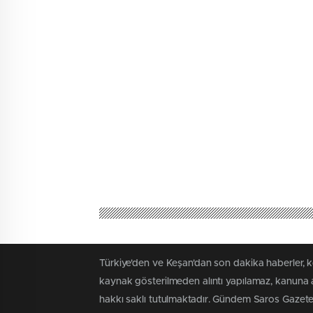
Türkiye'den ve Keşan'dan son dakika haberler, k
kaynak gösterilmeden alıntı yapılamaz, kanuna ay
hakkı saklı tutulmaktadır. Gündem Saros Gazetesi'