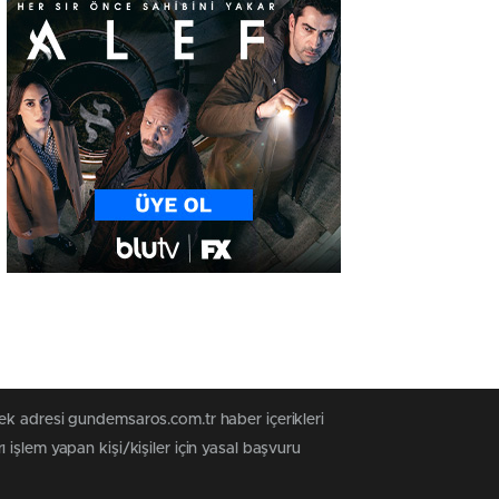
ek adresi gundemsaros.com.tr haber içerikleri
işlem yapan kişi/kişiler için yasal başvuru