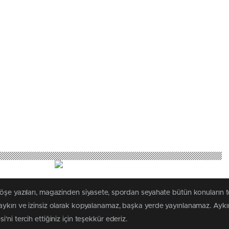
öşe yazıları, magazinden siyasete, spordan seyahate bütün konuların t
kırı ve izinsiz olarak kopyalanamaz, başka yerde yayınlanamaz. Aykırı 
ni tercih ettiğiniz için teşekkür ederiz.