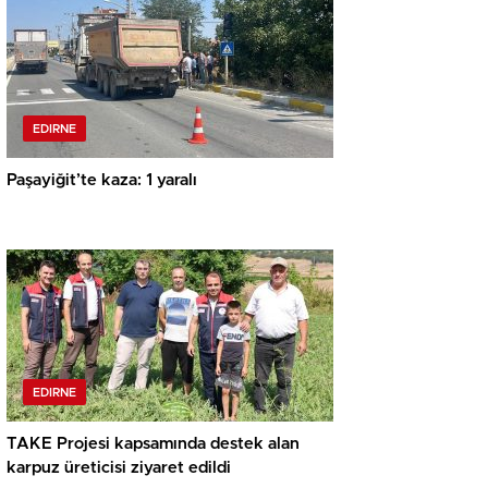
EDIRNE
Paşayiğit’te kaza: 1 yaralı
EDIRNE
TAKE Projesi kapsamında destek alan
karpuz üreticisi ziyaret edildi