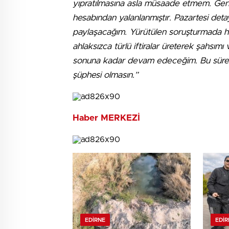
yıpratılmasına asla müsaade etmem. Genel 
hesabından yalanlanmıştır. Pazartesi det
paylaşacağım. Yürütülen soruşturmada h
ahlaksızca türlü iftiralar üreterek şahsım
sonuna kadar devam edeceğim. Bu süreç
şüphesi olmasın.”
Haber MERKEZİ
EDIRNE
EDIR