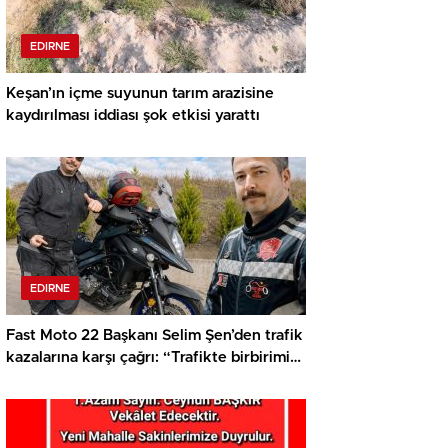
EDIRNE
Keşan’ın içme suyunun tarım arazisine
kaydırılması iddiası şok etkisi yarattı
EDIRNE
Fast Moto 22 Başkanı Selim Şen’den trafik
kazalarına karşı çağrı: “Trafikte birbirimizi
fark etmek zorundayız”