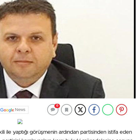
0
News
i ile yaptığı görüşmenin ardından partisinden istifa eden