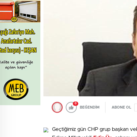
0
BEĞENDİM
ABONE OL
Geçtiğimiz gün CHP grup başkan vekil