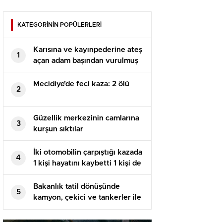
KATEGORİNİN POPÜLERLERİ
Karısına ve kayınpederine ateş
1
açan adam başından vurulmuş
halde bulundu
Mecidiye’de feci kaza: 2 ölü
2
Güzellik merkezinin camlarına
3
kurşun sıktılar
İki otomobilin çarpıştığı kazada
4
1 kişi hayatını kaybetti 1 kişi de
yaralandı
Bakanlık tatil dönüşünde
5
kamyon, çekici ve tankerler ile
ilgili karar aldı