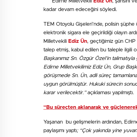
Edirne Milletvekili
Ediz Ün
, şahsını v
kadar devam edeceğini söyledi.
TEM Otoyolu Gişeleri’nde, polisin şüphe
elektronik sigara ele geçirildiği olayın 
Milletvekili
Ediz Ün
, geçtiğimiz gün CHP g
talep etmiş, kabul edilen bu taleple ilgi
Başkanımız Sn. Özgür Özel’in talimatıyla 
Edirne Milletvekilimiz Ediz Ün, Grup Başka
görüşmede Sn. Ün, adli süreç tamamlanana
uygun görülmüştür. Hukuki sürecin sonu
karar verilecektir.”
açıklaması yapılmıştı.
“Bu süreçten aklanarak ve güçlenere
Yaşanan bu gelişmelerin ardından, Edirne
paylaşımı yaptı
; “Çok yakında yine yuva