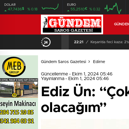
deneme
DOLAR
EURO
bonusu
$
€
47,7436
% 0.18
55,2510
% 0.32
evden
eve
nakliyat
GÜNDE
bonus
veren
bahis
siteleri
22:21
/
Keşan’da feci kaza: 2’s
bahis
siteleri
popüler
casino
siteleri
Gündem Saros Gazetesi
Edirne
ofis
taşıma
Güncellenme - Ekim 1, 2024 05:46
parça
Yayınlanma - Ekim 1, 2024 05:46
eşya
taşıma
Ediz Ün: “Ço
evden
eve
nakliyat
olacağım”
nakliyat