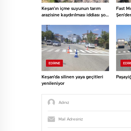
Keşan’ın içme suyunun tarım
Fast M
arazisine kaydırılması iddiası şok
Şen’den
etkisi yarattı
çağrı: 
etmek 
EDIRNE
EDIR
Keşan’da silinen yaya geçitleri
Paşayiğ
yenileniyor