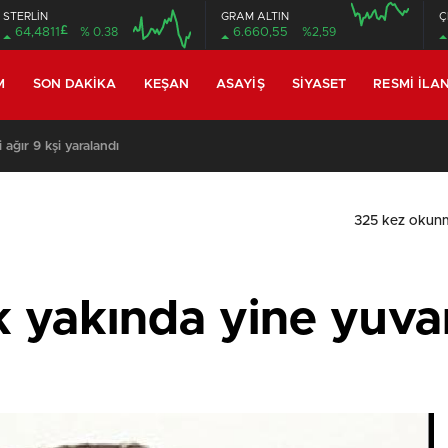
STERLİN
GRAM ALTIN
Ç
£
64,4811
% 0.38
6.660,55
%2,59
M
SON DAKIKA
KEŞAN
ASAYIŞ
SIYASET
RESMI İLA
i ağır 9 kşi yaralandı
325 kez okun
k yakında yine yuv