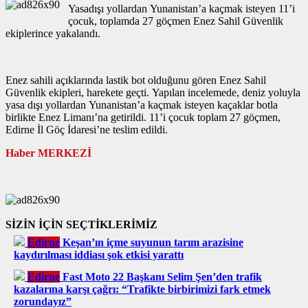
Yasadışı yollardan Yunanistan’a kaçmak isteyen 11’i
çocuk, toplamda 27 göçmen Enez Sahil Güvenlik
ekiplerince yakalandı.
Enez sahili açıklarında lastik bot olduğunu gören Enez Sahil
Güvenlik ekipleri, harekete geçti. Yapılan incelemede, deniz yoluyla
yasa dışı yollardan Yunanistan’a kaçmak isteyen kaçaklar botla
birlikte Enez Limanı’na getirildi. 11’i çocuk toplam 27 göçmen,
Edirne İl Göç İdaresi’ne teslim edildi.
Haber MERKEZİ
SİZİN İÇİN SEÇTİKLERİMİZ
Edirne
Keşan’ın içme suyunun tarım arazisine
kaydırılması iddiası şok etkisi yarattı
Edirne
Fast Moto 22 Başkanı Selim Şen’den trafik
kazalarına karşı çağrı: “Trafikte birbirimizi fark etmek
zorundayız”