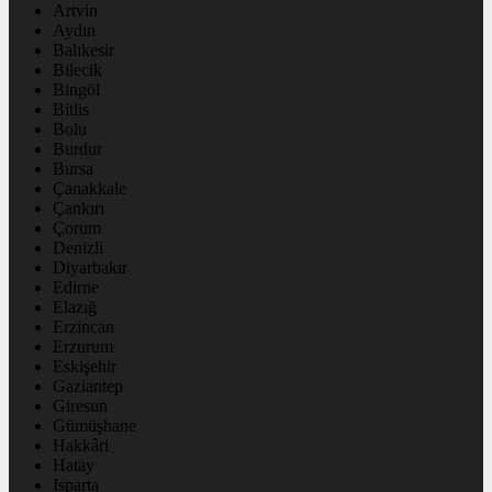
Artvin
Aydın
Balıkesir
Bilecik
Bingöl
Bitlis
Bolu
Burdur
Bursa
Çanakkale
Çankırı
Çorum
Denizli
Diyarbakır
Edirne
Elazığ
Erzincan
Erzurum
Eskişehir
Gaziantep
Giresun
Gümüşhane
Hakkâri
Hatay
Isparta