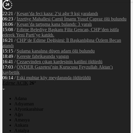
22:21
/
Keşan’da feci kaza: 2’si ağır 9 kşi yaralandı
06:23
/
İzzetiye Mahallesi Camii İmamı Yusuf Çapraz ölü bulundu
16:06
/
Keşan’da tartışma kana bulandı: 3 yaralı
15:08
/
Edirne Belediye Başkanı Filiz Gencan, CHP’den istifa
ederek Yeni Parti’ye katıldı.
16:21
/
CHP’de Edirne Değişimi: İl Başkanlığına Özlem Becan
atandı
15:15
/
Sulama kanalına düşen adam ölü bulundu
18:49
/
Kereste fabrikasında yangın
16:41
/
Cezaevinden çıkan kardeşinin katilini öldürdü
17:03
/
ÖNDER Gazetesi’nin Kurucusu Feyzullah Aktan’ı
kaybettik
06:14
/
Eski muhtar köy meydanında öldürüldü
Edirne
AÇIK
26°
Adana
Adıyaman
Afyonkarahisar
Ağrı
Amasya
Ankara
Antalya