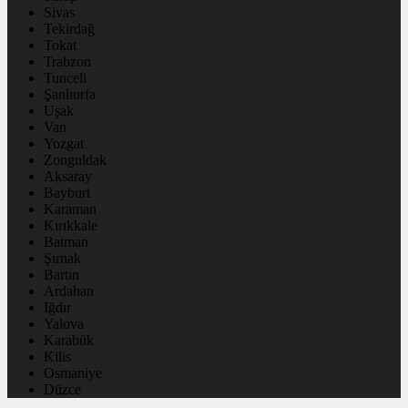
Sivas
Tekirdağ
Tokat
Trabzon
Tunceli
Şanlıurfa
Uşak
Van
Yozgat
Zonguldak
Aksaray
Bayburt
Karaman
Kırıkkale
Batman
Şırnak
Bartın
Ardahan
Iğdır
Yalova
Karabük
Kilis
Osmaniye
Düzce