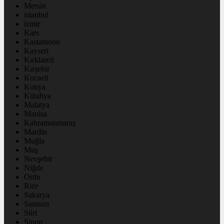
Mersin
istanbul
izmir
Kars
Kastamonu
Kayseri
Kırklareli
Kırşehir
Kocaeli
Konya
Kütahya
Malatya
Manisa
Kahramanmaraş
Mardin
Muğla
Muş
Nevşehir
Niğde
Ordu
Rize
Sakarya
Samsun
Siirt
Sinop