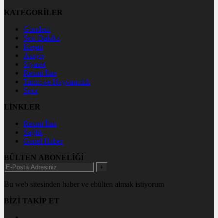
KATEGORİLER
Gündem
Son Dakika
Keşan
Asayiş
Siyaset
Resmi İlan
Tarım ve Hayvancılık
Spor
LİNKLER
Resmi İlan
Sağlık
Genel Haber
BÜLTEN ABONELİĞİ
+
Bu web sitesinden haber ve ebülten almak istiyorum
BİZİ TAKİP ET