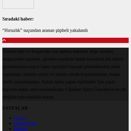
Sıradaki haber:
“Hırsızlık” suçundan aranan şüpheli yakalandı
Türkiye'den ve Keşan'dan son dakika haberler, köşe yazıları,
magazinden siyasete, spordan seyahate bütün konuların tek adresi
gundemsaros.com.tr haber içerikleri kaynak gösterilmeden alıntı
yapılamaz, kanuna aykırı ve izinsiz olarak kopyalanamaz, başka
yerde yayınlanamaz. Aykırı işlem yapan kişi/kişiler için yasal
başvuru hakkı saklı tutulmaktadır. Gündem Saros Gazetesi'ni tercih
ettiğiniz için teşekkür ederiz.
SAYFALAR
Künye
Hakkımızda
İletişim