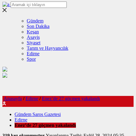
Gündem
Son Dakika
Keşan
Asayiş
Siyaset
Tarım ve Hayvancılık
Edirne
Spor
Anasayfa
/
Edirne
/
Enez’de 27 göçmen yakalandı
Gündem Saros Gazetesi
Edirne
Enez’de 27 göçmen yakalandı
319 kez okunmuştur
Yayınlanma Tarihi: Eylül 28, 2024 05:35