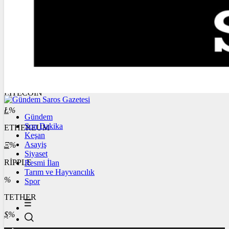
4.327,73
%-0,32
BİST100
13.779,39
%-0,14
BİTCOİN
฿
%
LİTECOİN
Ł
%
Gündem
Son Dakika
ETHEREUM
Keşan
Asayiş
Ξ
%
Siyaset
RİPPLE
Resmi İlan
Tarım ve Hayvancılık
%
Spor
TETHER
$
%