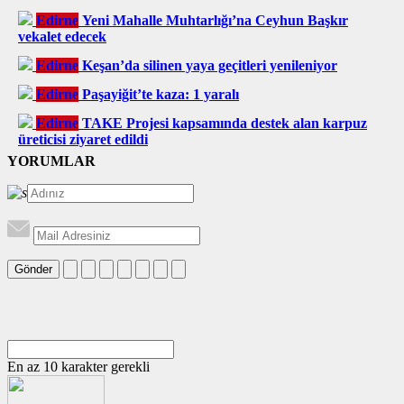
Edirne
Yeni Mahalle Muhtarlığı’na Ceyhun Başkır
vekalet edecek
Edirne
Keşan’da silinen yaya geçitleri yenileniyor
Edirne
Paşayiğit’te kaza: 1 yaralı
Edirne
TAKE Projesi kapsamında destek alan karpuz
üreticisi ziyaret edildi
YORUMLAR
Gönder
En az 10 karakter gerekli