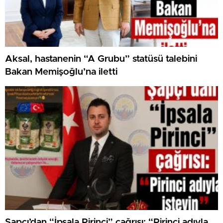
Aksal, hastanenin “A Grubu” statüsü talebini
Bakan Memişoğlu’na iletti
Şapçı’dan “İpsala Pirinci” çağrısı: “Pirinci adıyla