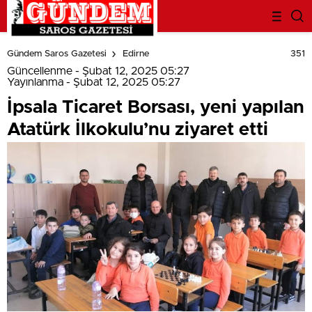
deneme
bonusu
351
Gündem Saros Gazetesi
Edirne
evden
eve
Güncellenme - Şubat 12, 2025 05:27
nakliyat
Yayınlanma - Şubat 12, 2025 05:27
bonus
İpsala Ticaret Borsası, yeni yapılan
veren
bahis
Atatürk İlkokulu’nu ziyaret etti
siteleri
bahis
siteleri
popüler
casino
siteleri
ofis
taşıma
parça
eşya
taşıma
evden
eve
nakliyat
nakliyat