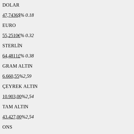
deneme
DOLAR
bonusu
47,7436
$
% 0.18
evden
eve
EURO
nakliyat
bonus
55,2510
€
% 0.32
veren
bahis
STERLİN
siteleri
bahis
64,4811
£
% 0.38
siteleri
popüler
GRAM ALTIN
casino
siteleri
6.660,55
%2,59
ofis
taşıma
ÇEYREK ALTIN
parça
eşya
10.903,00
%2,54
taşıma
TAM ALTIN
evden
eve
43.427,00
%2,54
nakliyat
nakliyat
ONS