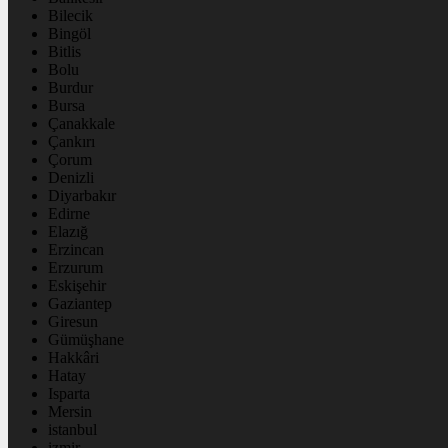
Bilecik
Bingöl
Bitlis
Bolu
Burdur
Bursa
Çanakkale
Çankırı
Çorum
Denizli
Diyarbakır
Edirne
Elazığ
Erzincan
Erzurum
Eskişehir
Gaziantep
Giresun
Gümüşhane
Hakkâri
Hatay
Isparta
Mersin
istanbul
izmir