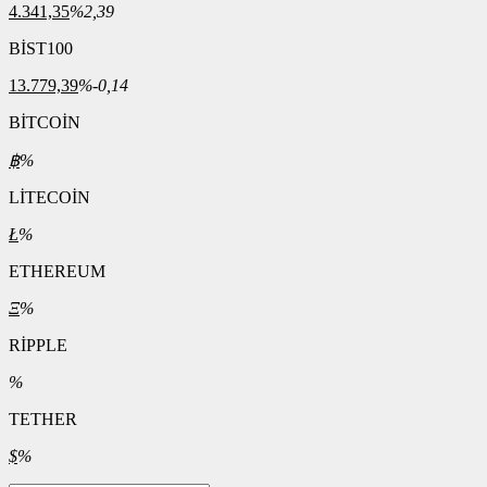
4.341,35
%2,39
BİST100
13.779,39
%-0,14
BİTCOİN
฿
%
LİTECOİN
Ł
%
ETHEREUM
Ξ
%
RİPPLE
%
TETHER
$
%