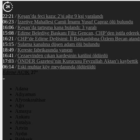
22:21
/
Keşan’da feci kaza: 2’si ağır 9 kşi yaralandı
06:23
/
İzzetiye Mahallesi Camii İmamı Yusuf Çapraz ölü bulundu
16:06
/
Keşan’da tartışma kana bulandı: 3 yaralı
15:08
/
Edirne Belediye Başkanı Filiz Gencan, CHP’den istifa ederek Y
16:21
/
CHP’de Edirne Değişimi: İl Başkanlığına Özlem Becan atand
15:15
/
Sulama kanalına düşen adam ölü bulundu
18:49
/
Kereste fabrikasında yangın
16:41
/
Cezaevinden çıkan kardeşinin katilini öldürdü
17:03
/
ÖNDER Gazetesi’nin Kurucusu Feyzullah Aktan’ı kaybettik
06:14
/
Eski muhtar köy meydanında öldürüldü
Edirne
AÇIK
27°
Adana
Adıyaman
Afyonkarahisar
Ağrı
Amasya
Ankara
Antalya
Artvin
Aydın
Balıkesir