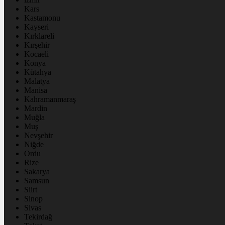
Kars
Kastamonu
Kayseri
Kırklareli
Kırşehir
Kocaeli
Konya
Kütahya
Malatya
Manisa
Kahramanmaraş
Mardin
Muğla
Muş
Nevşehir
Niğde
Ordu
Rize
Sakarya
Samsun
Siirt
Sinop
Sivas
Tekirdağ