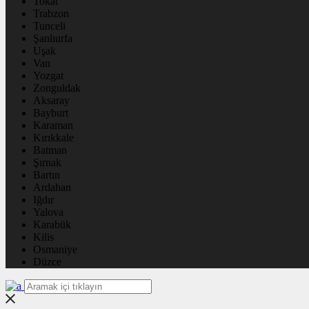
Tokat
Trabzon
Tunceli
Şanlıurfa
Uşak
Van
Yozgat
Zonguldak
Aksaray
Bayburt
Karaman
Kırıkkale
Batman
Şırnak
Bartın
Ardahan
Iğdır
Yalova
Karabük
Kilis
Osmaniye
Düzce