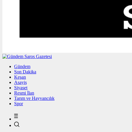
Gündem
Son Dakika
Keşan
Asayiş
Siyaset
Resmi İlan
Tarım ve Hayvancılık
Spor