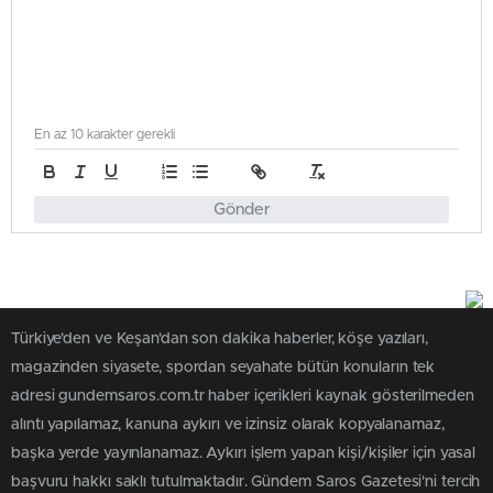
En az 10 karakter gerekli
Gönder
Türkiye'den ve Keşan'dan son dakika haberler, köşe yazıları,
magazinden siyasete, spordan seyahate bütün konuların tek
adresi gundemsaros.com.tr haber içerikleri kaynak gösterilmeden
alıntı yapılamaz, kanuna aykırı ve izinsiz olarak kopyalanamaz,
başka yerde yayınlanamaz. Aykırı işlem yapan kişi/kişiler için yasal
başvuru hakkı saklı tutulmaktadır. Gündem Saros Gazetesi'ni tercih