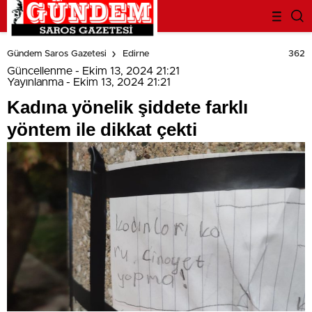
deneme
bonusu
362
Gündem Saros Gazetesi
Edirne
evden
eve
Güncellenme - Ekim 13, 2024 21:21
nakliyat
Yayınlanma - Ekim 13, 2024 21:21
bonus
Kadına yönelik şiddete farklı
veren
bahis
yöntem ile dikkat çekti
siteleri
bahis
siteleri
popüler
casino
siteleri
ofis
taşıma
parça
eşya
taşıma
evden
eve
nakliyat
nakliyat