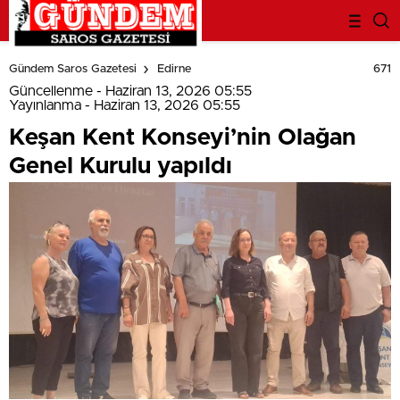
deneme
bonusu
671
Gündem Saros Gazetesi
Edirne
evden
eve
Güncellenme - Haziran 13, 2026 05:55
nakliyat
Yayınlanma - Haziran 13, 2026 05:55
bonus
Keşan Kent Konseyi’nin Olağan
veren
bahis
Genel Kurulu yapıldı
siteleri
bahis
siteleri
popüler
casino
siteleri
ofis
taşıma
parça
eşya
taşıma
evden
eve
nakliyat
nakliyat