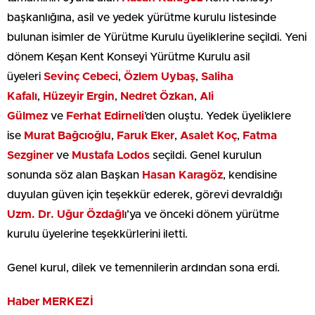
başkanlığına, asil ve yedek yürütme kurulu listesinde
bulunan isimler de Yürütme Kurulu üyeliklerine seçildi. Yeni
dönem Keşan Kent Konseyi Yürütme Kurulu asil
üyeleri
Sevinç Cebeci
,
Özlem Uybaş
,
Saliha
Kafalı
,
Hüzeyir Ergin
,
Nedret Özkan
,
Ali
Gülmez
ve
Ferhat Edirneli
’den oluştu. Yedek üyeliklere
ise
Murat Bağcıoğlu
,
Faruk
Eker
,
Asalet Koç
,
Fatma
Sezginer
ve
Mustafa Lodos
seçildi. Genel kurulun
sonunda söz alan Başkan
Hasan Karagöz
, kendisine
duyulan güven için teşekkür ederek, görevi devraldığı
Uzm. Dr. Uğur Özdağl
ı’ya ve önceki dönem yürütme
kurulu üyelerine teşekkürlerini iletti.
Genel kurul, dilek ve temennilerin ardından sona erdi.
Haber MERKEZİ