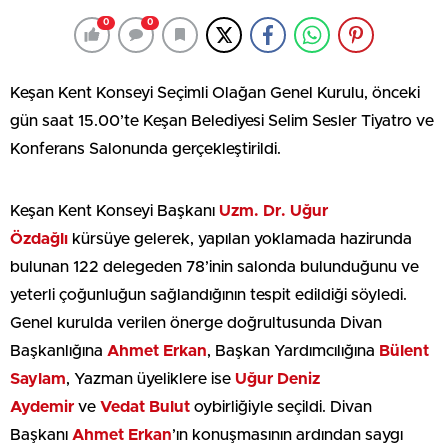
0
0
Keşan Kent Konseyi Seçimli Olağan Genel Kurulu, önceki
gün saat 15.00’te Keşan Belediyesi Selim Sesler Tiyatro ve
Konferans Salonunda gerçekleştirildi.
Keşan Kent Konseyi Başkanı
Uzm. Dr. Uğur
Özdağlı
kürsüye gelerek, yapılan yoklamada hazirunda
bulunan 122 delegeden 78’inin salonda bulunduğunu ve
yeterli çoğunluğun sağlandığının tespit edildiği söyledi.
Genel kurulda verilen önerge doğrultusunda Divan
Başkanlığına
Ahmet Erkan
, Başkan Yardımcılığına
Bülent
Saylam
, Yazman üyeliklere ise
Uğur
Deniz
Aydemir
ve
Vedat Bulut
oybirliğiyle seçildi. Divan
Başkanı
Ahmet Erkan
’ın konuşmasının ardından saygı