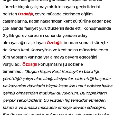
süreçte birçok çalışmayı birlikte hayata geçirdiklerini
belirten
Özdağlı
, çevre mücadelelerinden eğitim
çalışmalarına, kadın haklarından kent kültürüne kadar pek
çok alanda faaliyet yürüttüklerini ifade etti. Konuşmasında
2 yıllık görev süresinin sonunda yeniden aday
olmayacağını açıklayan
Özdağlı
, bundan sonraki süreçte
de Keşan Kent Konseyi’nin ve kent adına mücadele eden
tüm yapıların yanında yer almaya devam edeceğini
vurguladı.
Özdağlı
konuşmasını şu sözlerle
tamamladı:
“Bugün Keşan Kent Konseyi’nin bilinirliği,
yürüttüğü çalışmalar, aldığı aksiyonlar, elde ettiği başarılar
ve kazanılan davalarla birçok insan için umut noktası haline
gelmiş olmasından mutluluk duyuyorum. Bu toprakların
gerçek sahibi bizleriz. Bu yüzden hiç tereddüt etmeden,
fakatsız ve amasız mücadele etmeye devam edeceğim.
Bugün burada genel kurulumuza katılarak yanımızda olan