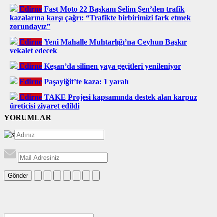
Edirne
Fast Moto 22 Başkanı Selim Şen’den trafik
kazalarına karşı çağrı: “Trafikte birbirimizi fark etmek
zorundayız”
Edirne
Yeni Mahalle Muhtarlığı’na Ceyhun Başkır
vekalet edecek
Edirne
Keşan’da silinen yaya geçitleri yenileniyor
Edirne
Paşayiğit’te kaza: 1 yaralı
Edirne
TAKE Projesi kapsamında destek alan karpuz
üreticisi ziyaret edildi
YORUMLAR
Gönder