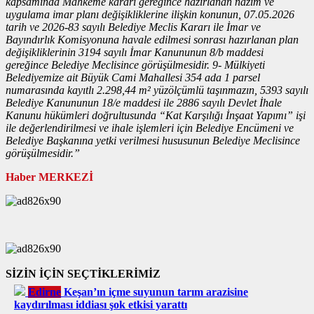
kapsamında Mahkeme kararı gereğince hazırlanan nazım ve
uygulama imar planı değişikliklerine ilişkin konunun, 07.05.2026
tarih ve 2026-83 sayılı Belediye Meclis Kararı ile İmar ve
Bayındırlık Komisyonuna havale edilmesi sonrası hazırlanan plan
değişikliklerinin 3194 sayılı İmar Kanununun 8/b maddesi
gereğince Belediye Meclisince görüşülmesidir. 9- Mülkiyeti
Belediyemize ait Büyük Cami Mahallesi 354 ada 1 parsel
numarasında kayıtlı 2.298,44 m² yüzölçümlü taşınmazın, 5393 sayılı
Belediye Kanununun 18/e maddesi ile 2886 sayılı Devlet İhale
Kanunu hükümleri doğrultusunda “Kat Karşılığı İnşaat Yapımı” işi
ile değerlendirilmesi ve ihale işlemleri için Belediye Encümeni ve
Belediye Başkanına yetki verilmesi hususunun Belediye Meclisince
görüşülmesidir.”
Haber MERKEZİ
SİZİN İÇİN SEÇTİKLERİMİZ
Edirne
Keşan’ın içme suyunun tarım arazisine
kaydırılması iddiası şok etkisi yarattı