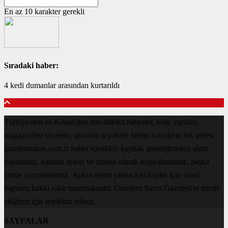
En az 10 karakter gerekli
Sıradaki haber:
4 kedi dumanlar arasından kurtarıldı
Türkiye'den ve Keşan'dan son dakika haberler, köşe yazıları,
magazinden siyasete, spordan seyahate bütün konuların tek adresi
gundemsaros.com.tr haber içerikleri kaynak gösterilmeden alıntı
yapılamaz, kanuna aykırı ve izinsiz olarak kopyalanamaz, başka
yerde yayınlanamaz. Aykırı işlem yapan kişi/kişiler için yasal
başvuru hakkı saklı tutulmaktadır. Gündem Saros Gazetesi'ni tercih
ettiğiniz için teşekkür ederiz.
SAYFALAR