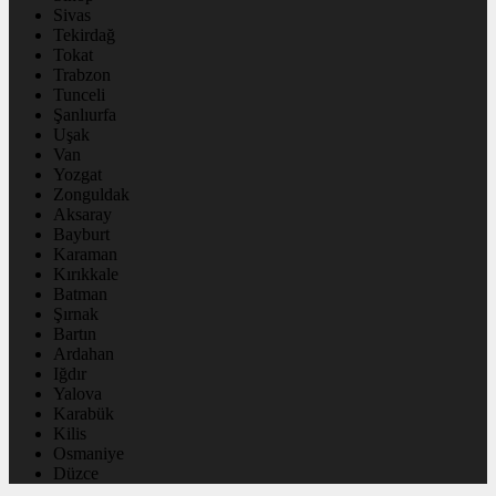
Sivas
Tekirdağ
Tokat
Trabzon
Tunceli
Şanlıurfa
Uşak
Van
Yozgat
Zonguldak
Aksaray
Bayburt
Karaman
Kırıkkale
Batman
Şırnak
Bartın
Ardahan
Iğdır
Yalova
Karabük
Kilis
Osmaniye
Düzce