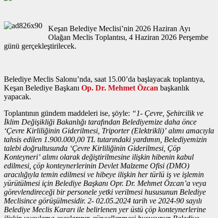
Keşan Belediye Meclisi’nin 2026 Haziran Ayı
Olağan Meclis Toplantısı, 4 Haziran 2026 Perşembe
günü gerçekleştirilecek.
Belediye Meclis Salonu’nda, saat 15.00’da başlayacak toplantıya,
Keşan Belediye Başkanı
Op. Dr. Mehmet Özcan
başkanlık
yapacak.
Toplantının gündem maddeleri ise, şöyle:
“1- Çevre, Şehircilik ve
İklim Değişikliği Bakanlığı tarafından Belediyemize daha önce
‘Çevre Kirliliğinin Giderilmesi, Triporter (Elektrikli)’ alımı amacıyla
tahsis edilen 1.900.000,00 TL tutarındaki yardımın, Belediyemizin
talebi doğrultusunda ‘Çevre Kirliliğinin Giderilmesi, Çöp
Konteyneri’ alımı olarak değiştirilmesine ilişkin hibenin kabul
edilmesi, çöp konteynerlerinin Devlet Malzeme Ofisi (DMO)
aracılığıyla temin edilmesi ve hibeye ilişkin her türlü iş ve işlemin
yürütülmesi için Belediye Başkanı Opr. Dr. Mehmet Özcan’a veya
görevlendireceği bir personele yetki verilmesi hususunun Belediye
Meclisince görüşülmesidir. 2- 02.05.2024 tarih ve 2024-90 sayılı
Belediye Meclis Kararı ile belirlenen yer üstü çöp konteynerlerine