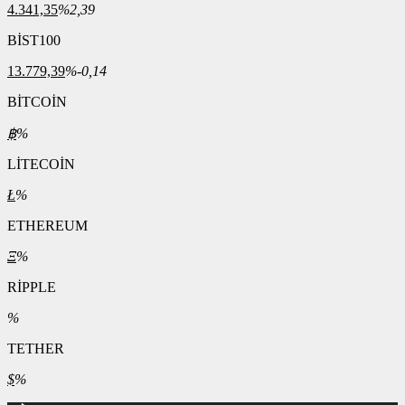
4.341,35
%2,39
BİST100
13.779,39
%-0,14
BİTCOİN
฿
%
LİTECOİN
Ł
%
ETHEREUM
Ξ
%
RİPPLE
%
TETHER
$
%