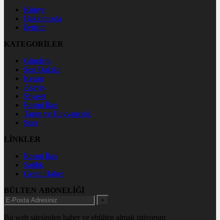
Künye
Hakkımızda
İletişim
KATEGORİLER
Gündem
Son Dakika
Keşan
Asayiş
Siyaset
Resmi İlan
Tarım ve Hayvancılık
Spor
LİNKLER
Resmi İlan
Sağlık
Genel Haber
BÜLTEN ABONELİĞİ
+
Bu web sitesinden haber ve ebülten almak istiyorum