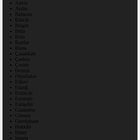
Artvin
Aydın
Balıkesir
Bilecik
Bingöl
Bitlis
Bolu
Burdur
Bursa
Çanakkale
Çankırı
Çorum
Denizli
Diyarbakır
Edirne
Elazığ
Erzincan
Erzurum
Eskişehir
Gaziantep
Giresun
Gümüşhane
Hakkâri
Hatay
Isparta