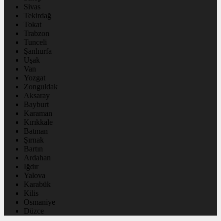
Sivas
Tekirdağ
Tokat
Trabzon
Tunceli
Şanlıurfa
Uşak
Van
Yozgat
Zonguldak
Aksaray
Bayburt
Karaman
Kırıkkale
Batman
Şırnak
Bartın
Ardahan
Iğdır
Yalova
Karabük
Kilis
Osmaniye
Düzce