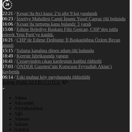
22:21
/
Keşan’da feci kaza: 2’si ağır 9 kşi yaralandı
06:23
/
İzzetiye Mahallesi Camii İmamı Yusuf Çapraz ölü bulundu
16:06
/
Keşan’da tartışma kana bulandı: 3 yaralı
15:08
/
Edirne Belediye Başkanı Filiz Gencan, CHP’den istifa
ederek Yeni Parti’ye katıldı.
16:21
/
CHP’de Edirne Değişimi: İl Başkanlığına Özlem Becan
atandı
15:15
/
Sulama kanalına düşen adam ölü bulundu
18:49
/
Kereste fabrikasında yangın
16:41
/
Cezaevinden çıkan kardeşinin katilini öldürdü
17:03
/
ÖNDER Gazetesi’nin Kurucusu Feyzullah Aktan’ı
kaybettik
06:14
/
Eski muhtar köy meydanında öldürüldü
Edirne
PARÇALI BULUTLU
32°
Adana
Adıyaman
Afyonkarahisar
Ağrı
Amasya
Ankara
Antalya