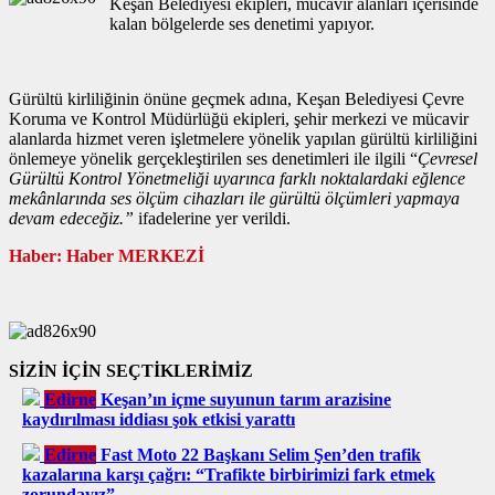
Keşan Belediyesi ekipleri, mücavir alanları içerisinde
kalan bölgelerde ses denetimi yapıyor.
Gürültü kirliliğinin önüne geçmek adına, Keşan Belediyesi Çevre
Koruma ve Kontrol Müdürlüğü ekipleri, şehir merkezi ve mücavir
alanlarda hizmet veren işletmelere yönelik yapılan gürültü kirliliğini
önlemeye yönelik gerçekleştirilen ses denetimleri ile ilgili “
Çevresel
Gürültü Kontrol Yönetmeliği uyarınca farklı noktalardaki eğlence
mekânlarında ses ölçüm cihazları ile gürültü ölçümleri yapmaya
devam edeceğiz.”
ifadelerine yer verildi.
Haber: Haber MERKEZİ
SİZİN İÇİN SEÇTİKLERİMİZ
Edirne
Keşan’ın içme suyunun tarım arazisine
kaydırılması iddiası şok etkisi yarattı
Edirne
Fast Moto 22 Başkanı Selim Şen’den trafik
kazalarına karşı çağrı: “Trafikte birbirimizi fark etmek
zorundayız”