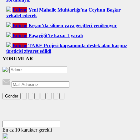
Edirne
Yeni Mahalle Muhtarlığı’na Ceyhun Başkır
vekalet edecek
Edirne
Keşan’da silinen yaya geçitleri yenileniyor
Edirne
Paşayiğit’te kaza: 1 yaralı
Edirne
TAKE Projesi kapsamında destek alan karpuz
üreticisi ziyaret edildi
YORUMLAR
Gönder
En az 10 karakter gerekli