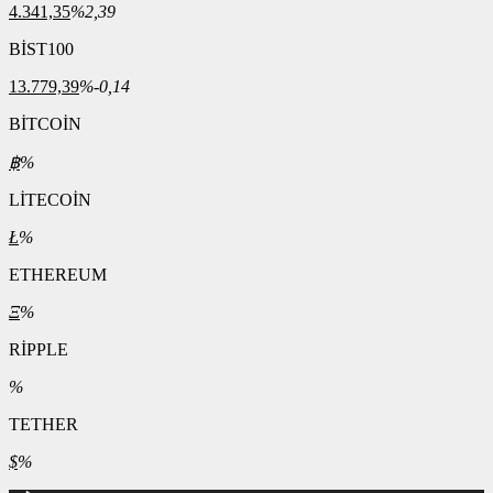
4.341,35
%2,39
BİST100
13.779,39
%-0,14
BİTCOİN
฿
%
LİTECOİN
Ł
%
ETHEREUM
Ξ
%
RİPPLE
%
TETHER
$
%