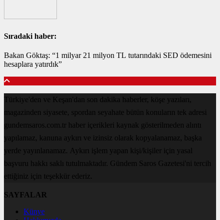
Sıradaki haber:
Bakan Göktaş: “1 milyar 21 milyon TL tutarındaki SED ödemesini
hesaplara yatırdık”
Türkiye'den ve Keşan'dan son dakika haberler, köşe yazıları,
magazinden siyasete, spordan seyahate bütün konuların tek adresi
gundemsaros.com.tr haber içerikleri kaynak gösterilmeden alıntı
yapılamaz, kanuna aykırı ve izinsiz olarak kopyalanamaz, başka
yerde yayınlanamaz. Aykırı işlem yapan kişi/kişiler için yasal
başvuru hakkı saklı tutulmaktadır. Gündem Saros Gazetesi'ni tercih
ettiğiniz için teşekkür ederiz.
SAYFALAR
Künye