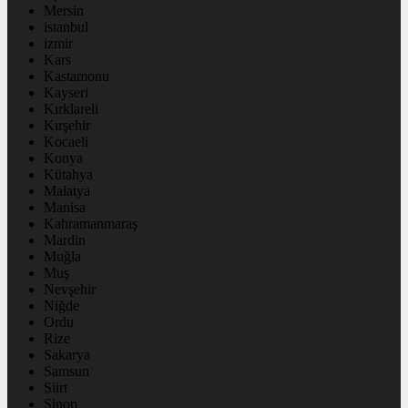
Mersin
istanbul
izmir
Kars
Kastamonu
Kayseri
Kırklareli
Kırşehir
Kocaeli
Konya
Kütahya
Malatya
Manisa
Kahramanmaraş
Mardin
Muğla
Muş
Nevşehir
Niğde
Ordu
Rize
Sakarya
Samsun
Siirt
Sinop