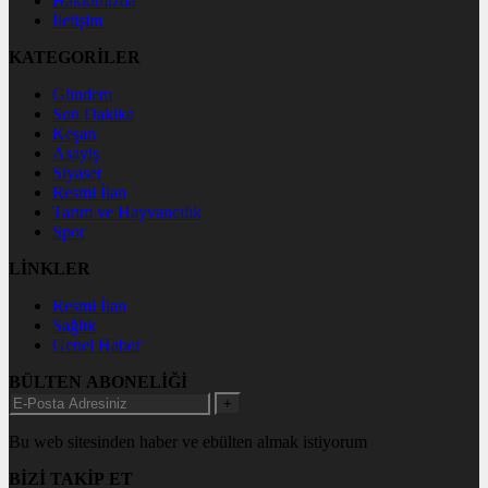
Hakkımızda
İletişim
KATEGORİLER
Gündem
Son Dakika
Keşan
Asayiş
Siyaset
Resmi İlan
Tarım ve Hayvancılık
Spor
LİNKLER
Resmi İlan
Sağlık
Genel Haber
BÜLTEN ABONELİĞİ
+
Bu web sitesinden haber ve ebülten almak istiyorum
BİZİ TAKİP ET