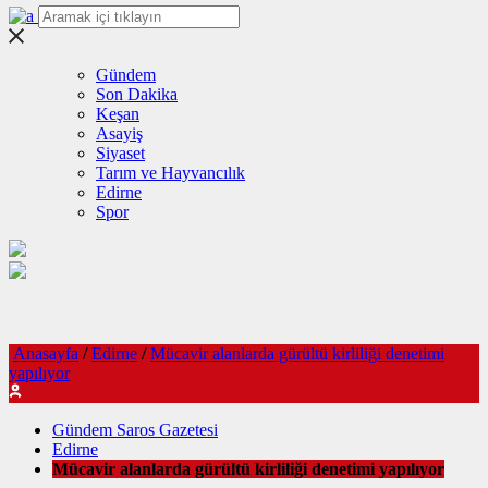
Gündem
Son Dakika
Keşan
Asayiş
Siyaset
Tarım ve Hayvancılık
Edirne
Spor
Anasayfa
/
Edirne
/
Mücavir alanlarda gürültü kirliliği denetimi
yapılıyor
Gündem Saros Gazetesi
Edirne
Mücavir alanlarda gürültü kirliliği denetimi yapılıyor