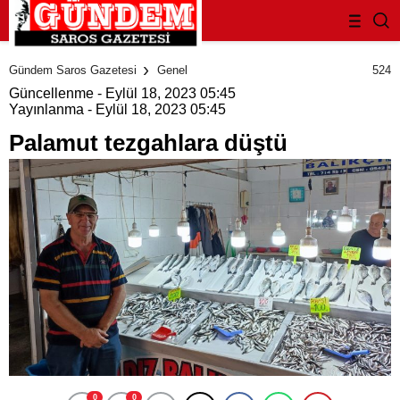
deneme
bonusu
524
Gündem Saros Gazetesi
Genel
evden
Güncellenme - Eylül 18, 2023 05:45
eve
Yayınlanma - Eylül 18, 2023 05:45
nakliyat
bonus
Palamut tezgahlara düştü
veren
bahis
siteleri
bahis
siteleri
popüler
casino
siteleri
ofis
taşıma
parça
eşya
taşıma
evden
eve
nakliyat
0
0