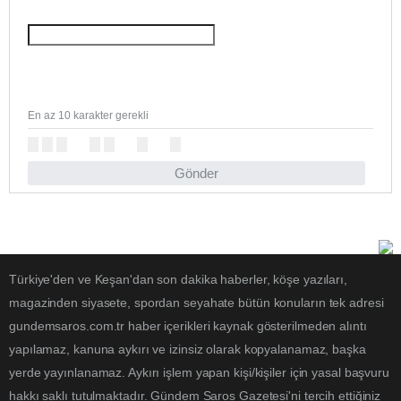
En az 10 karakter gerekli
Gönder
Türkiye'den ve Keşan'dan son dakika haberler, köşe yazıları,
magazinden siyasete, spordan seyahate bütün konuların tek adresi
gundemsaros.com.tr haber içerikleri kaynak gösterilmeden alıntı
yapılamaz, kanuna aykırı ve izinsiz olarak kopyalanamaz, başka
yerde yayınlanamaz. Aykırı işlem yapan kişi/kişiler için yasal başvuru
hakkı saklı tutulmaktadır. Gündem Saros Gazetesi'ni tercih ettiğiniz