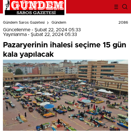
deneme
bonusu
2086
Gündem Saros Gazetesi
Gündem
evden
eve
Güncellenme - Şubat 22, 2024 05:33
nakliyat
Yayınlanma - Şubat 22, 2024 05:33
bonus
Pazaryerinin ihalesi seçime 15 gün
veren
bahis
kala yapılacak
siteleri
bahis
siteleri
popüler
casino
siteleri
ofis
taşıma
parça
eşya
taşıma
evden
eve
nakliyat
nakliyat