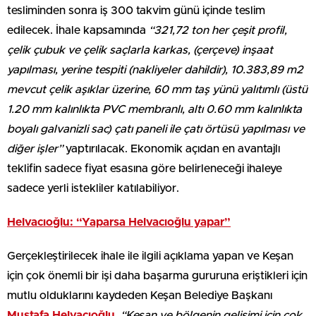
tesliminden sonra iş 300 takvim günü içinde teslim
edilecek. İhale kapsamında
“321,72 ton her çeşit profil,
çelik çubuk ve çelik saçlarla karkas, (çerçeve) inşaat
yapılması, yerine tespiti (nakliyeler dahildir), 10.383,89 m2
mevcut çelik aşıklar üzerine, 60 mm taş yünü yalıtımlı (üstü
1.20 mm kalınlıkta PVC membranlı, altı 0.60 mm kalınlıkta
boyalı galvanizli sac) çatı paneli ile çatı örtüsü yapılması ve
diğer işler”
yaptırılacak. Ekonomik açıdan en avantajlı
teklifin sadece fiyat esasına göre belirleneceği ihaleye
sadece yerli istekliler katılabiliyor.
Helvacıoğlu: “Yaparsa Helvacıoğlu yapar”
Gerçekleştirilecek ihale ile ilgili açıklama yapan ve Keşan
için çok önemli bir işi daha başarma gururuna eriştikleri için
mutlu olduklarını kaydeden Keşan Belediye Başkanı
Mustafa
Helvacıoğlu
,
“Keşan ve bölgenin gelişimi için çok