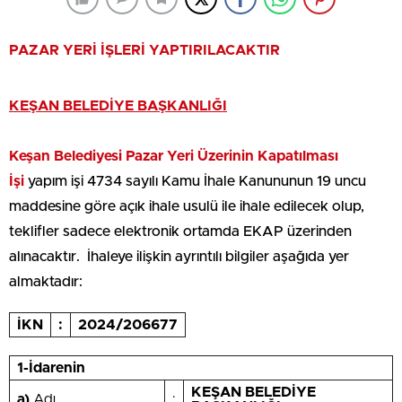
PAZAR YERİ İŞLERİ YAPTIRILACAKTIR
KEŞAN BELEDİYE BAŞKANLIĞI
Keşan Belediyesi Pazar Yeri Üzerinin Kapatılması
İşi
yapım işi 4734 sayılı Kamu İhale Kanununun 19 uncu
maddesine göre açık ihale usulü ile ihale edilecek olup,
teklifler sadece elektronik ortamda EKAP üzerinden
alınacaktır. İhaleye ilişkin ayrıntılı bilgiler aşağıda yer
almaktadır:
İKN
:
2024/206677
1-İdarenin
KEŞAN BELEDİYE
a)
Adı
: