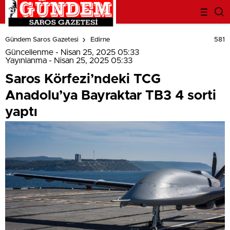
deneme
bonusu
581
Gündem Saros Gazetesi
Edirne
evden
eve
Güncellenme - Nisan 25, 2025 05:33
nakliyat
Yayınlanma - Nisan 25, 2025 05:33
bonus
Saros Körfezi’ndeki TCG
veren
bahis
Anadolu’ya Bayraktar TB3 4 sorti
siteleri
bahis
yaptı
siteleri
popüler
casino
siteleri
ofis
taşıma
parça
eşya
taşıma
evden
eve
nakliyat
nakliyat