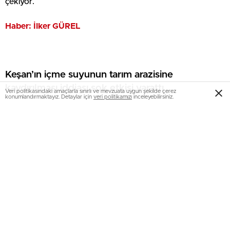
çekiyor.
Haber: İlker GÜREL
Veri politikasındaki amaçlarla sınırlı ve mevzuata uygun şekilde çerez
konumlandırmaktayız. Detaylar için
veri politikamızı
inceleyebilirsiniz.
Keşan’ın içme suyunun tarım arazisine
kaydırılması iddiası şok etkisi yarattı