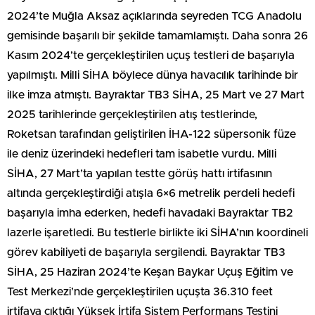
2024’te Muğla Aksaz açıklarında seyreden TCG Anadolu
gemisinde başarılı bir şekilde tamamlamıştı. Daha sonra 26
Kasım 2024’te gerçekleştirilen uçuş testleri de başarıyla
yapılmıştı. Milli SİHA böylece dünya havacılık tarihinde bir
ilke imza atmıştı. Bayraktar TB3 SİHA, 25 Mart ve 27 Mart
2025 tarihlerinde gerçekleştirilen atış testlerinde,
Roketsan tarafından geliştirilen İHA-122 süpersonik füze
ile deniz üzerindeki hedefleri tam isabetle vurdu. Milli
SİHA, 27 Mart’ta yapılan testte görüş hattı irtifasının
altında gerçekleştirdiği atışla 6×6 metrelik perdeli hedefi
başarıyla imha ederken, hedefi havadaki Bayraktar TB2
lazerle işaretledi. Bu testlerle birlikte iki SİHA’nın koordineli
görev kabiliyeti de başarıyla sergilendi. Bayraktar TB3
SİHA, 25 Haziran 2024’te Keşan Baykar Uçuş Eğitim ve
Test Merkezi’nde gerçekleştirilen uçuşta 36.310 feet
irtifaya çıktığı Yüksek İrtifa Sistem Performans Testini