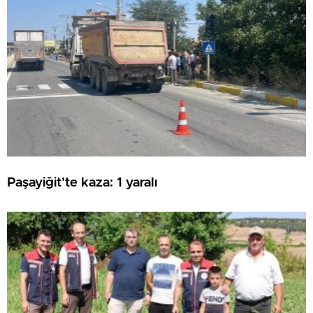
Paşayiğit’te kaza: 1 yaralı