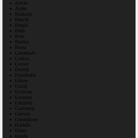
Artvin
Aydın
Balıkesir
Bilecik
Bingöl
Bitlis
Bolu
Burdur
Bursa
Çanakkale
Çankırı
Çorum
Denizli
Diyarbakır
Edirne
Elazığ
Erzincan
Erzurum
Eskişehir
Gaziantep
Giresun
Gümüşhane
Hakkâri
Hatay
Isparta