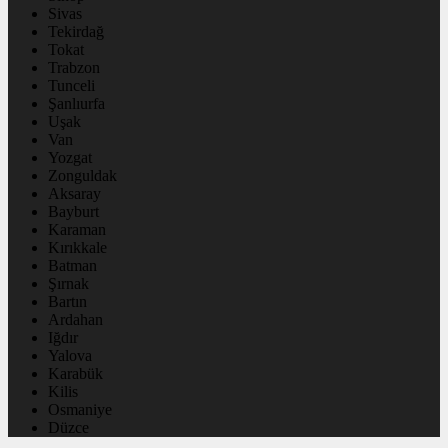
Sivas
Tekirdağ
Tokat
Trabzon
Tunceli
Şanlıurfa
Uşak
Van
Yozgat
Zonguldak
Aksaray
Bayburt
Karaman
Kırıkkale
Batman
Şırnak
Bartın
Ardahan
Iğdır
Yalova
Karabük
Kilis
Osmaniye
Düzce