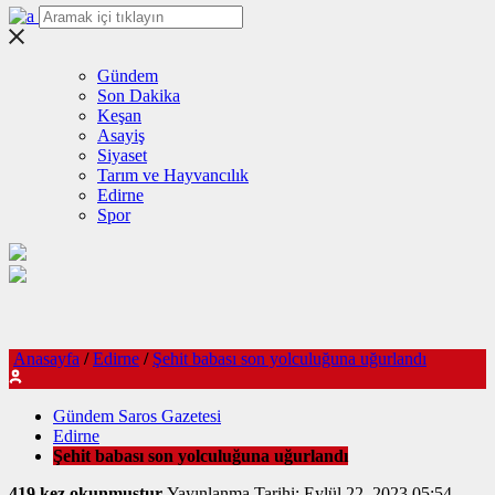
Gündem
Son Dakika
Keşan
Asayiş
Siyaset
Tarım ve Hayvancılık
Edirne
Spor
Anasayfa
/
Edirne
/
Şehit babası son yolculuğuna uğurlandı
Gündem Saros Gazetesi
Edirne
Şehit babası son yolculuğuna uğurlandı
419 kez okunmuştur
Yayınlanma Tarihi: Eylül 22, 2023 05:54