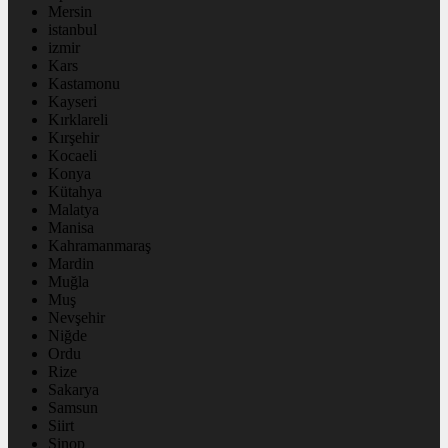
Mersin
istanbul
izmir
Kars
Kastamonu
Kayseri
Kırklareli
Kırşehir
Kocaeli
Konya
Kütahya
Malatya
Manisa
Kahramanmaraş
Mardin
Muğla
Muş
Nevşehir
Niğde
Ordu
Rize
Sakarya
Samsun
Siirt
Sinop