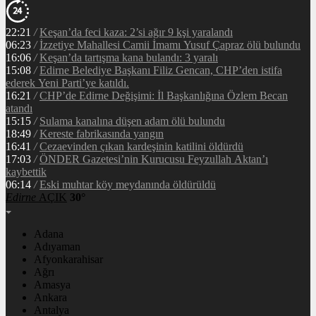
22:21
/
Keşan’da feci kaza: 2’si ağır 9 kşi yaralandı
06:23
/
İzzetiye Mahallesi Camii İmamı Yusuf Çapraz ölü bulundu
16:06
/
Keşan’da tartışma kana bulandı: 3 yaralı
15:08
/
Edirne Belediye Başkanı Filiz Gencan, CHP’den istifa
ederek Yeni Parti’ye katıldı.
16:21
/
CHP’de Edirne Değişimi: İl Başkanlığına Özlem Becan
atandı
15:15
/
Sulama kanalına düşen adam ölü bulundu
18:49
/
Kereste fabrikasında yangın
16:41
/
Cezaevinden çıkan kardeşinin katilini öldürdü
17:03
/
ÖNDER Gazetesi’nin Kurucusu Feyzullah Aktan’ı
kaybettik
06:14
/
Eski muhtar köy meydanında öldürüldü
Edirne
AÇIK
30°
Adana
Adıyaman
Afyonkarahisar
Ağrı
Amasya
Ankara
Antalya