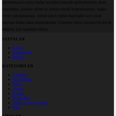
gundemsaros.com.tr haber içerikleri kaynak gösterilmeden alıntı
yapılamaz, kanuna aykırı ve izinsiz olarak kopyalanamaz, başka
yerde yayınlanamaz. Aykırı işlem yapan kişi/kişiler için yasal
başvuru hakkı saklı tutulmaktadır. Gündem Saros Gazetesi'ni tercih
ettiğiniz için teşekkür ederiz.
SAYFALAR
Künye
Hakkımızda
İletişim
KATEGORİLER
Gündem
Son Dakika
Keşan
Asayiş
Siyaset
Resmi İlan
Tarım ve Hayvancılık
Spor