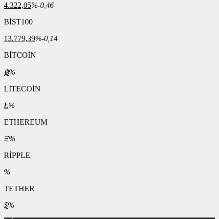
4.322,05
%-0,46
BİST100
13.779,39
%-0,14
BİTCOİN
฿
%
LİTECOİN
Ł
%
ETHEREUM
Ξ
%
RİPPLE
%
TETHER
$
%