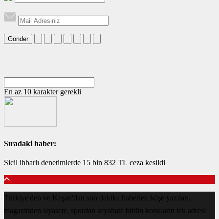
Gönder
En az 10 karakter gerekli
Sıradaki haber:
Sicil ihbarlı denetimlerde 15 bin 832 TL ceza kesildi
Türkiye'den ve Keşan'dan son dakika haberler, köşe yazıları,
magazinden siyasete, spordan seyahate bütün konuların tek adresi