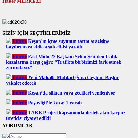
Haber MERKEZİ
SİZİN İÇİN SEÇTİKLERİMİZ
Edirne
Keşan’ın içme suyunun tarım arazisine
kaydırılması iddiası şok etkisi yarattı
Edirne
Fast Moto 22 Başkanı Selim Şen’den trafik
kazalarına karşı çağrı: “Trafikte birbirimizi fark etmek
zorundayız”
Edirne
Yeni Mahalle Muhtarlığı’na Ceyhun Başkır
vekalet edecek
Edirne
Keşan’da silinen yaya geçitleri yenileniyor
Edirne
Paşayiğit’te kaza: 1 yaralı
Edirne
TAKE Projesi kapsamında destek alan karpuz
üreticisi ziyaret edildi
YORUMLAR