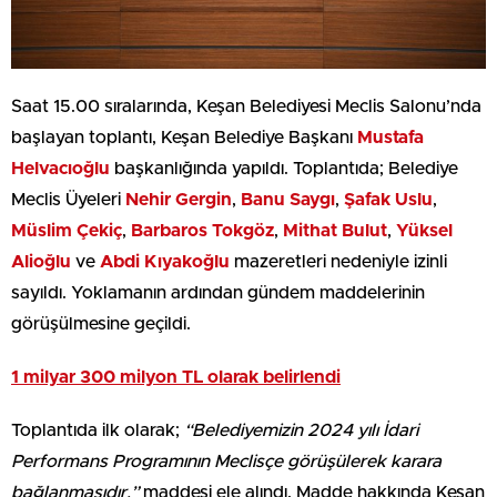
Saat 15.00 sıralarında, Keşan Belediyesi Meclis Salonu’nda
başlayan toplantı, Keşan Belediye Başkanı
Mustafa
Helvacıoğlu
başkanlığında yapıldı. Toplantıda; Belediye
Meclis Üyeleri
Nehir
Gergin
,
Banu Saygı
,
Şafak Uslu
,
Müslim Çekiç
,
Barbaros Tokgöz
,
Mithat Bulut
,
Yüksel
Alioğlu
ve
Abdi Kıyakoğlu
mazeretleri nedeniyle izinli
sayıldı. Yoklamanın ardından gündem maddelerinin
görüşülmesine geçildi.
1 milyar 300 milyon TL olarak belirlendi
Toplantıda ilk olarak;
“Belediyemizin 2024 yılı İdari
Performans Programının Meclisçe görüşülerek karara
bağlanmasıdır.”
maddesi ele alındı. Madde hakkında Keşan