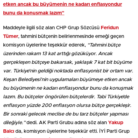
etken ancak bu büyümenin ne kadarı enflasyondur
bunu da konuşmak lazım”
Maddeyle ilgili söz alan CHP Grup Sözcüsü
Feridun
Tümer
, tahmini bütçenin belirlenmesinde emeği geçen
komisyon üyelerine teşekkür ederek,
“Tahmini bütçe
üzerinden rakam 13 kat arttığı gözüküyor. Ancak
gerçekleşen bütçeye bakarsak, yaklaşık 7 kat bit büyüme
var. Türkiye’nin geldiği noktada enflasyonist bir ortam var.
Keşan Belediyesi’nin uygulamaları büyümeye etken ancak
bu büyümenin ne kadarı enflasyondur bunu da konuşmak
lazım. Bu bütçeler öngörülen bütçelerdir. Tabi Türkiye’de
enflasyon yüzde 200 enflasyon olursa bütçe gerçekleşir.
Bir sonraki gelecek meclise de bu tarz bütçeler yapması
dileğiyle.”
dedi. AK Parti Grubu adına söz alan
Yakup
Balcı
da, komisyon üyelerine teşekkür etti. İYİ Parti Grup