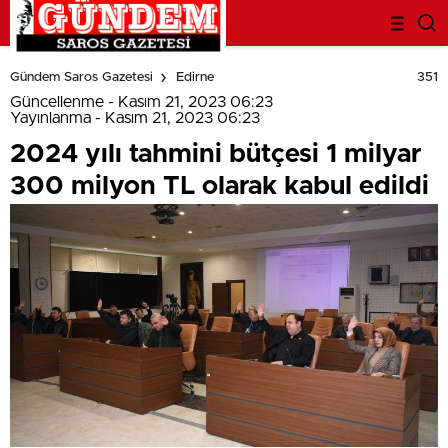
deneme
bonusu
351
Gündem Saros Gazetesi
Edirne
evden
eve
Güncellenme - Kasım 21, 2023 06:23
nakliyat
Yayınlanma - Kasım 21, 2023 06:23
bonus
2024 yılı tahmini bütçesi 1 milyar
veren
bahis
300 milyon TL olarak kabul edildi
siteleri
bahis
siteleri
popüler
casino
siteleri
ofis
taşıma
parça
eşya
taşıma
evden
eve
nakliyat
nakliyat