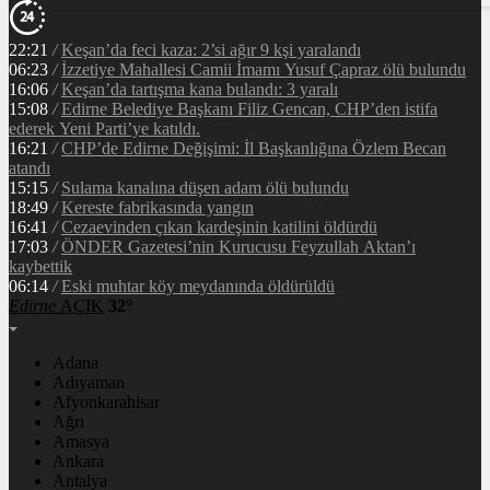
22:21
/
Keşan’da feci kaza: 2’si ağır 9 kşi yaralandı
06:23
/
İzzetiye Mahallesi Camii İmamı Yusuf Çapraz ölü bulundu
16:06
/
Keşan’da tartışma kana bulandı: 3 yaralı
15:08
/
Edirne Belediye Başkanı Filiz Gencan, CHP’den istifa
ederek Yeni Parti’ye katıldı.
16:21
/
CHP’de Edirne Değişimi: İl Başkanlığına Özlem Becan
atandı
15:15
/
Sulama kanalına düşen adam ölü bulundu
18:49
/
Kereste fabrikasında yangın
16:41
/
Cezaevinden çıkan kardeşinin katilini öldürdü
17:03
/
ÖNDER Gazetesi’nin Kurucusu Feyzullah Aktan’ı
kaybettik
06:14
/
Eski muhtar köy meydanında öldürüldü
Edirne
AÇIK
32°
Adana
Adıyaman
Afyonkarahisar
Ağrı
Amasya
Ankara
Antalya