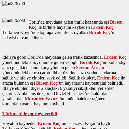
Çorlu’da meydana gelen trafik kazasında eşi
Birsen
K
oç ile birlikte hayatını kaybeden
Erdem
Koç
,
Türkmen Köyü’nde toprağa verilirken, oğulları
Burak Koç
’un
tedavisi devam ediyor.
İddiaya göre; Çorlu’da meydana gelen trafik kazasında,
Erdem Koç
yönetimindeki araç, önünde giden ve oğlu
Burak Koç
’un kullandığı
aracı geçtikten sonra karşı yönden gelen
Sercan Arıcan
yönetimindeki araca çarptı. İhbar üzerine kaza yerine jandarma,
sağlık ve itfaiye ekipleri sevk edildi. Sağlık ekipleri,
Erdem Koç
ile
araçta bulunan eşi
Birsen Koç
’un hayatlarını kaybettiğini belirledi.
İtfaiye ekipleri, diğer 2 araçtaki 6 yaralıyı sıkıştıkları yerlerden
çıkarttı. Ambulans ile Çorlu Devlet Hastanesi’ne kaldırılan
yaralılardan
Muradiye
Yavuz
tüm müdahalelere rağmen
kurtarılamayarak hayatını kaybetti.
Türkmen’de toprağa verildi
Hayatını kaybeden
Erdem
Koç
’un cenazesi, Keşan’a bağlı
Türkmen Köyü’ne getirildi.
Erdem
Koç
, ikinci namazına