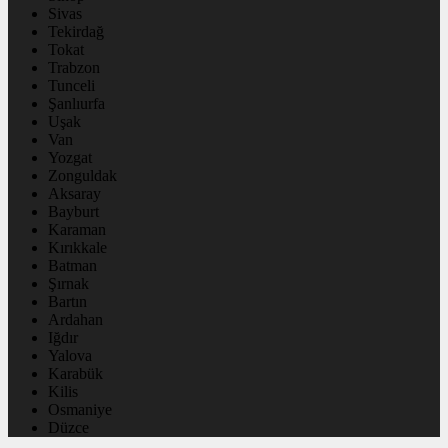
Sivas
Tekirdağ
Tokat
Trabzon
Tunceli
Şanlıurfa
Uşak
Van
Yozgat
Zonguldak
Aksaray
Bayburt
Karaman
Kırıkkale
Batman
Şırnak
Bartın
Ardahan
Iğdır
Yalova
Karabük
Kilis
Osmaniye
Düzce