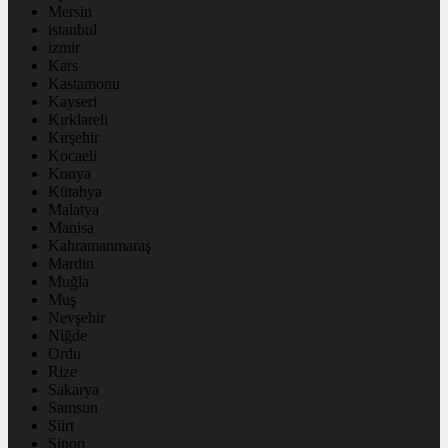
Mersin
istanbul
izmir
Kars
Kastamonu
Kayseri
Kırklareli
Kırşehir
Kocaeli
Konya
Kütahya
Malatya
Manisa
Kahramanmaraş
Mardin
Muğla
Muş
Nevşehir
Niğde
Ordu
Rize
Sakarya
Samsun
Siirt
Sinop